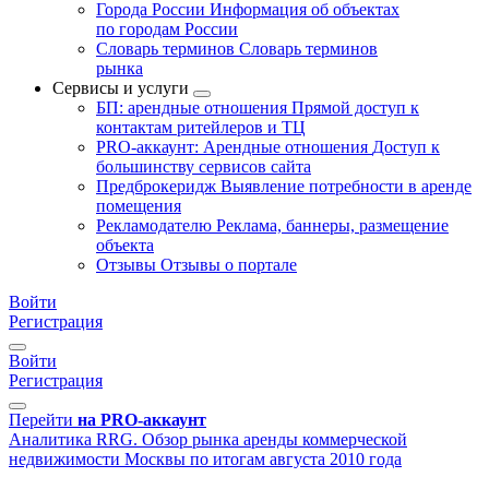
Города России
Информация об объектах
по городам России
Словарь терминов
Словарь терминов
рынка
Сервисы и услуги
БП: арендные отношения
Прямой доступ к
контактам ритейлеров и ТЦ
PRO-аккаунт: Арендные отношения
Доступ к
большинству сервисов сайта
Предброкеридж
Выявление потребности в аренде
помещения
Рекламодателю
Реклама, баннеры, размещение
объекта
Отзывы
Отзывы о портале
Войти
Регистрация
Войти
Регистрация
Перейти
на PRO-аккаунт
Аналитика
RRG. Обзор рынка аренды коммерческой
недвижимости Москвы по итогам августа 2010 года