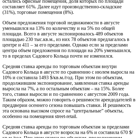
остались офисные помещения, доля которых по площади
составляет 61%. Далее идут производственно-складские
(31%), торговые помещения (8%).
Объем предложения торговой недвижимости в августе
уменьшился на 13% по количеству и на 5% по общей
площади. Всего в августе экспонировалось 489 объектов
площадью 230 тыс.кв.м., из них 78 объектов предлагалось в
центре и 411 – за его пределами. Однако если за пределами
центра объем предложения по площади на 20% уменьшился,
то в пределах Садового Кольца почти не изменился.
Средняя ставка аренды по торговым объектам внутри
Садового Кольца в августе по сравнению с июлем выросла на
10% и составила 1493 $/кв.м./год. При этом по объектам,
продолжившим экспонирование, заявленная ставка аренды
выросла на 7%, а по остальным объектам – на 15%. Более
того, ставки выросли и по сравнению с августом 2009 года.
Таким образом, можно говорить о решимости арендодателей в
преддверии осеннего сезона повышать ставки. И решимость
эта основана высоком спросе на “центральные” объекты,
особенно на помещения street-retail.
Средняя ставка аренды по торговым объектам за пределами
Садового Кольца в августе возросла на 6% и составила 670 $/
кв.м./год. При этом ставки по объектам, продолжившим