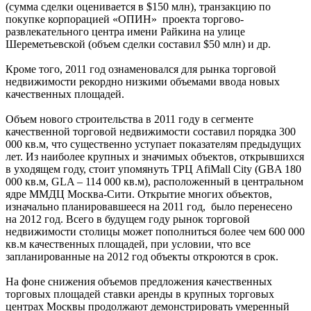
(сумма сделки оценивается в $150 млн), транзакцию по
покупке корпорацией «ОПИН» проекта торгово-
развлекательного центра имени Райкина на улице
Шереметьевской (объем сделки составил $50 млн) и др.
Кроме того, 2011 год ознаменовался для рынка торговой
недвижимости рекордно низкими объемами ввода новых
качественных площадей.
Объем нового строительства в 2011 году в сегменте
качественной торговой недвижимости составил порядка 300
000 кв.м, что существенно уступает показателям предыдущих
лет. Из наиболее крупных и значимых объектов, открывшихся
в уходящем году, стоит упомянуть ТРЦ AfiMall City (GBA 180
000 кв.м, GLA – 114 000 кв.м), расположенный в центральном
ядре ММДЦ Москва-Сити. Открытие многих объектов,
изначально планировавшееся на 2011 год, было перенесено
на 2012 год. Всего в будущем году рынок торговой
недвижимости столицы может пополниться более чем 600 000
кв.м качественных площадей, при условии, что все
запланированные на 2012 год объекты откроются в срок.
На фоне снижения объемов предложения качественных
торговых площадей ставки аренды в крупных торговых
центрах Москвы продолжают демонстрировать умеренный