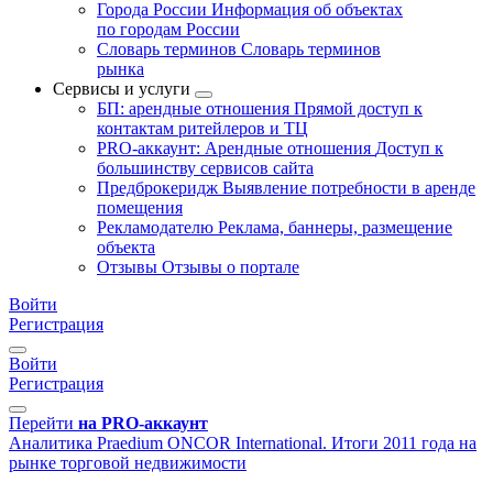
Города России
Информация об объектах
по городам России
Словарь терминов
Словарь терминов
рынка
Сервисы и услуги
БП: арендные отношения
Прямой доступ к
контактам ритейлеров и ТЦ
PRO-аккаунт: Арендные отношения
Доступ к
большинству сервисов сайта
Предброкеридж
Выявление потребности в аренде
помещения
Рекламодателю
Реклама, баннеры, размещение
объекта
Отзывы
Отзывы о портале
Войти
Регистрация
Войти
Регистрация
Перейти
на PRO-аккаунт
Аналитика
Praedium ONCOR International. Итоги 2011 года на
рынке торговой недвижимости