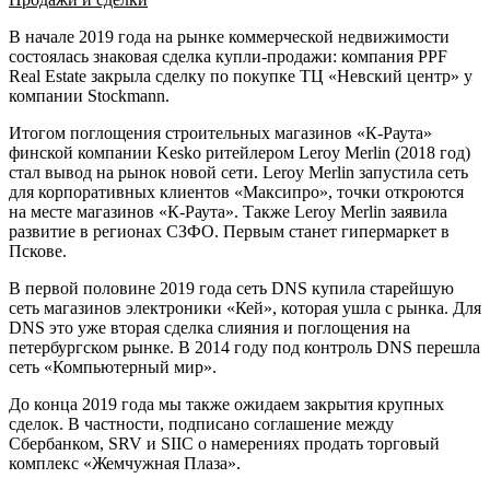
В начале 2019 года на рынке коммерческой недвижимости
состоялась знаковая сделка купли-продажи: компания PPF
Real Estate закрыла сделку по покупке ТЦ «Невский центр» у
компании Stockmann.
Итогом поглощения строительных магазинов «К-Раута»
финской компании Kesko ритейлером Leroy Merlin (2018 год)
стал вывод на рынок новой сети. Leroy Merlin запустила сеть
для корпоративных клиентов «Максипро», точки откроются
на месте магазинов «К-Раута». Также Leroy Merlin заявила
развитие в регионах СЗФО. Первым станет гипермаркет в
Пскове.
В первой половине 2019 года сеть DNS купила старейшую
сеть магазинов электроники «Кей», которая ушла с рынка. Для
DNS это уже вторая сделка слияния и поглощения на
петербургском рынке. В 2014 году под контроль DNS перешла
сеть «Компьютерный мир».
До конца 2019 года мы также ожидаем закрытия крупных
сделок. В частности, подписано соглашение между
Сбербанком, SRV и SIIC о намерениях продать торговый
комплекс «Жемчужная Плаза».