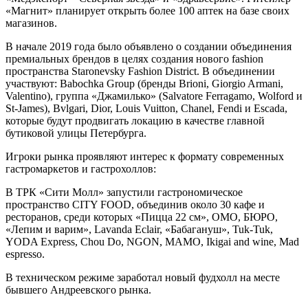
«Магнит» планирует открыть более 100 аптек на базе своих
магазинов.
В начале 2019 года было объявлено о создании объединения
премиальных брендов в целях создания нового fashion
пространства Staronevsky Fashion District. В объединении
участвуют: Babochka Group (бренды Brioni, Giorgio Armani,
Valentino), группа «Джамилько» (Salvatore Ferragamo, Wolford и
St-James), Bvlgari, Dior, Louis Vuitton, Chanel, Fendi и Escada,
которые будут продвигать локацию в качестве главной
бутиковой улицы Петербурга.
Игроки рынка проявляют интерес к формату современных
гастромаркетов и гастрохоллов:
В ТРК «Сити Молл» запустили гастрономическое
пространство CITY FOOD, объединив около 30 кафе и
ресторанов, среди которых «Пицца 22 см», OMO, БЮРО,
«Лепим и варим», Lavanda Eclair, «Бабагануш», Tuk-Tuk,
YODA Express, Chou Do, NGON, MAMO, Ikigai and wine, Mad
espresso.
В техническом режиме заработал новый фудхолл на месте
бывшего Андреевского рынка.