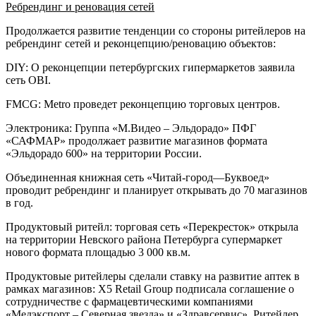
Ребрендинг и реновация сетей
Продолжается развитие тенденции со стороны ритейлеров на
ребрендинг сетей и реконцепцию/реновацию объектов:
DIY: О реконцепции петербургских гипермаркетов заявила
сеть OBI.
FMCG: Metro проведет реконцепцию торговых центров.
Электроника: Группа «М.Видео – Эльдорадо» ПФГ
«САФМАР» продолжает развитие магазинов формата
«Эльдорадо 600» на территории России.
Объединенная книжная сеть «Читай-город—Буквоед»
проводит ребрендинг и планирует открывать до 70 магазинов
в год.
Продуктовый ритейл: торговая сеть «Перекресток» открыла
на территории Невского района Петербурга супермаркет
нового формата площадью 3 000 кв.м.
Продуктовые ритейлеры сделали ставку на развитие аптек в
рамках магазинов: X5 Retail Group подписала соглашение о
сотрудничестве с фармацевтическими компаниями
«Медэкспорт – Северная звезда» и «Здравсервис». Ритейлер