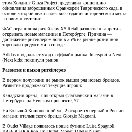
этом Холдинг Ginza Project представил концепцию
обновления заброшенных Оранжерей Таврического сада, в
основе которой лежит идея воссоздания исторического места
в новом прочтении.
ФАС ограничила ритейлеру X5 Retail развитие и запретила
открывать новые магазины в Петербурге. Причина —
достижение ритейлером доли в 25% на рынке розничной
торговли продуктами в городе.
Adidas продолжает уход с оффлайн рынка. Intersport и Next
(Next kids) покинули рынок.
Развитие и выход ритейлеров
В первом полугодии на рынок вышел ряд новых брендов.
Развитие продолжают текущие игроки:
Канадский бренд Tumi открыл флагманский магазин в
Петербурге на Невском проспекте, 57.
На Большой Конюшенной ул., 2 откроется первый в России
магазин итальянского бренда Giorgio Magnani.
В Outlet Village появилось новые бутики: Luisa Spagnoli,
BABOCHKA Pop-Up Outlet, Monet, DIM и Naumi.