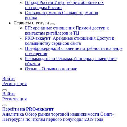
Города России
Информация об объектах
по городам России
Словарь терминов
Словарь терминов
рынка
Сервисы и услуги
БП: арендные отношения
Прямой доступ к
контактам ритейлеров и ТЦ
PRO-аккаунт: Арендные отношения
Доступ к
большинству сервисов сайта
Предброкеридж
Выявление потребности в аренде
помещения
Рекламодателю
Реклама, баннеры, размещение
объекта
Отзывы
Отзывы о портале
Войти
Регистрация
Войти
Регистрация
Перейти
на PRO-аккаунт
Аналитика
Обзор рынка торговой недвижимости Санкт-
Петербурга по итогам первого полугодия 2019 года