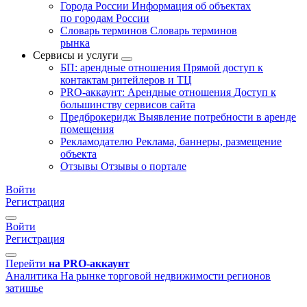
Города России
Информация об объектах
по городам России
Словарь терминов
Словарь терминов
рынка
Сервисы и услуги
БП: арендные отношения
Прямой доступ к
контактам ритейлеров и ТЦ
PRO-аккаунт: Арендные отношения
Доступ к
большинству сервисов сайта
Предброкеридж
Выявление потребности в аренде
помещения
Рекламодателю
Реклама, баннеры, размещение
объекта
Отзывы
Отзывы о портале
Войти
Регистрация
Войти
Регистрация
Перейти
на PRO-аккаунт
Аналитика
На рынке торговой недвижимости регионов
затишье