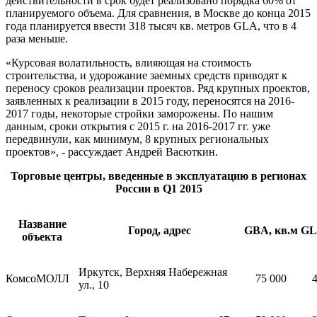
действительности в срок будет реализовано порядка 60% от
планируемого объема. Для сравнения, в Москве до конца 2015
года планируется ввести 318 тысяч кв. метров GLA, что в 4
раза меньше.
«Курсовая волатильность, влияющая на стоимость
строительства, и удорожание заемных средств приводят к
переносу сроков реализации проектов. Ряд крупных проектов,
заявленных к реализации в 2015 году, переносятся на 2016-
2017 годы, некоторые стройки заморожены. По нашим
данным, сроки открытия с 2015 г. на 2016-2017 гг. уже
передвинули, как минимум, 8 крупных региональных
проектов», - рассуждает Андрей Васюткин.
Торговые центры, введенные в эксплуатацию в регионах
России в
Q1 2015
Название
Город, адрес
GBA, кв.м
GL
объекта
Иркутск, Верхняя Набережная
КомсоМОЛЛ
75 000
ул., 10