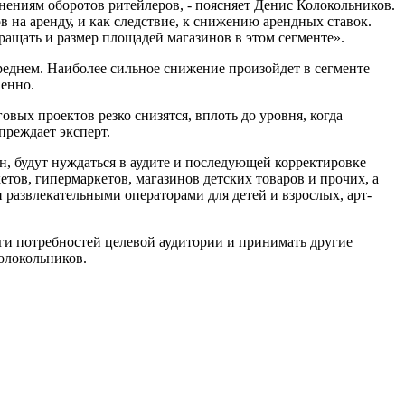
енениям оборотов ритейлеров, - поясняет Денис Колокольников.
 на аренду, и как следствие, к снижению арендных ставок.
ращать и размер площадей магазинов в этом сегменте».
реднем. Наиболее сильное снижение произойдет в сегменте
венно.
вых проектов резко снизятся, вплоть до уровня, когда
реждает эксперт.
, будут нуждаться в аудите и последующей корректировке
етов, гипермаркетов, магазинов детских товаров и прочих, а
азвлекательными операторами для детей и взрослых, арт-
ги потребностей целевой аудитории и принимать другие
олокольников.