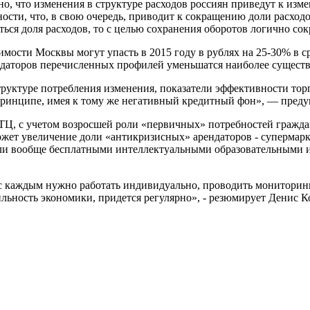
о, что изменения в структуре расходов россиян приведут к изм
сти, что, в свою очередь, приводит к сокращению доли расходов
ться доля расходов, то с целью сохранения оборотов логично сок
мости Москвы могут упасть в 2015 году в рублях на 25-30% в с
ендаторов перечисленных профилей уменьшатся наиболее сущест
уктуре потребления изменения, показатели эффективности торго
ринципе, имея к тому же негативный кредитный фон», — предуп
ТЦ, с учетом возросшей роли «первичных» потребностей граждан
может увеличение доли «антикризисных» арендаторов - супермарк
 вообще бесплатными интеллектуальными образовательными и р
, с каждым нужно работать индивидуально, проводить мониторин
льность экономики, придется регулярно», - резюмирует Денис К