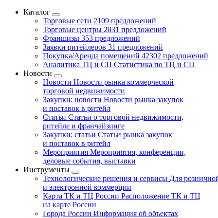
Каталог
Торговые сети
2109 предложений
Торговые центры
2031 предложений
Франшизы
353 предложений
Заявки ритейлеров
31 предложений
Покупка/Аренда помещений
42302 предложений
Аналитика ТЦ и СП
Статистика по ТЦ и СП
Новости
Новости
Новости рынка коммерческой
торговой недвижимости
Закупки: новости
Новости рынка закупок
и поставок в ритейл
Статьи
Статьи о торговой недвижимости,
ритейле и франчайзинге
Закупки: статьи
Статьи рынка закупок
и поставок в ритейл
Мероприятия
Мероприятия, конференции,
деловые события, выставки
Инструменты
Технологические решения и сервисы
Для рознично
и электронной коммерции
Карта ТК и ТЦ России
Расположение ТК и ТЦ
на карте России
Города России
Информация об объектах