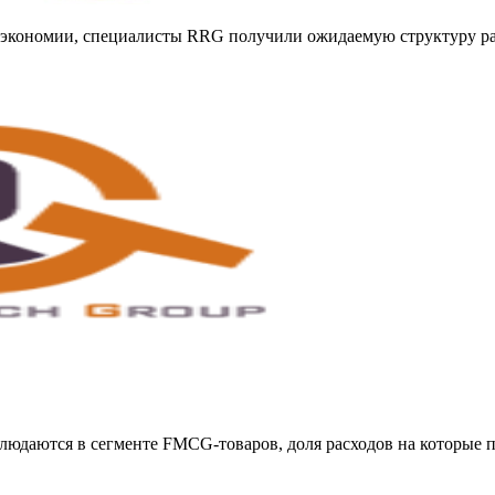
 экономии, специалисты RRG получили ожидаемую структуру рас
людаются в сегменте FMCG-товаров, доля расходов на которые п