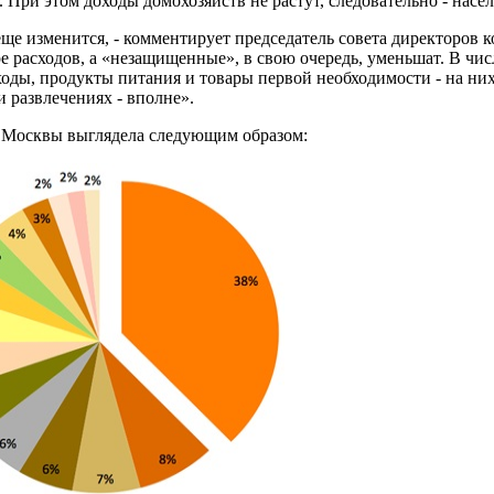
 При этом доходы домохозяйств не растут, следовательно - насе
еще изменится, - комментирует председатель совета директоров
расходов, а «незащищенные», в свою очередь, уменьшат. В число
ды, продукты питания и товары первой необходимости - на них 
и развлечениях - вполне».
в Москвы выглядела следующим образом: