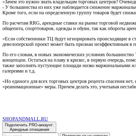
«Зачем это нужно знать владельцам торговых центров? Очевидн
- У большинства из них уже наблюдается снижение маржинально
Кроме того, если на определенную группу товаров будет снижа
По расчетам RRG, арендные ставки на рынке торговой недвижи
общепита, спорттоваров, одежды и обуви, так как обороты ар
«Если собственники ТЦ будут игнорировать происходящие в стр
девелоперский проект может быть признан неэффективным в п
По его словам, в новых экономических условиях большинство 
концепции. Остаться на плаву в кризис, в первую очередь, по
также заполнять пустующие площади низко маржинальными или
галереями и т.д.
«Но единого для всех торговых центров рецепта спасения нет
«реанимационные» меры. Причем делать это, учитывая нестаби
SHOP
AND
MALL.RU
Подключить PRO-аккаунт:
Арендные отношения
Подписаться на новости