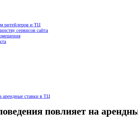
ам ритейлеров и ТЦ
инству сервисов сайта
помещения
кта
а арендные ставки в ТЦ
поведения повлияет на арендны