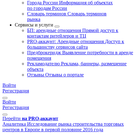
Города России
Информация об объектах
по городам России
Словарь терминов
Словарь терминов
рынка
Сервисы и услуги
БП: арендные отношения
Прямой доступ к
контактам ритейлеров и ТЦ
PRO-аккаунт: Арендные отношения
Доступ к
большинству сервисов сайта
Предброкеридж
Выявление потребности в аренде
помещения
Рекламодателю
Реклама, баннеры, размещение
объекта
Отзывы
Отзывы о портале
Войти
Регистрация
Войти
Регистрация
Перейти
на PRO-аккаунт
Аналитика
Исследование рынка строительства торговых
центров в Европе в первой половине 2016 года