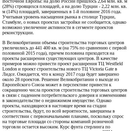
Восточной Европы: на долю России пришлось 2,64 млн. кв. м
(28%) строящихся площадей, а на долю Турции - 2,22 млн. кв.
м (14%) площадей, завершенных в 1-й половине 2016 года.
Учитывая уровень насыщения рынка в столице Турции,
Стамбуле, о новых проектах застройки не сообщается, однако
возможно увеличение активности в сегменте проектов
реконструкции.
В Великобритании объемы строительства торговых центров
увеличились до 441 400 кв. м (на 75% по сравнению с первой
половиной 2015 года), причем половина приходится на
проекты расширения существующих центров. В качестве
примеров можно привести проект расширения ТЦ Westfield
London и проект строительства нового ТЦ Victoria Gate в
Лидсе. Ожидается, что к концу 2017 года будет завершено
около 28 проектов. Решение Великобритании о выходе из
Европейского Союза может в перспективе привести к
сокращению числа проектов строительства торговых центров
в связи с падением потребительского доверия и изменениями
в законодательстве о недвижимом имуществе. Однако
проекты, находящиеся в настоящее время на стадии
строительства, будут, по всей вероятности, завершены в
соответствии с первоначальными планами, поскольку спрос
на торговые площади со стороны компаний розничной
торговли остается высоким. Курс фунта стерлинга по