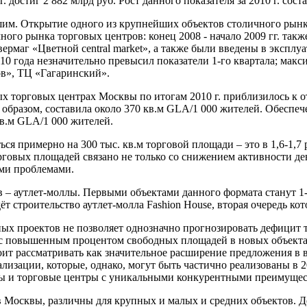
 достиг 2 882 млрд руб. Рост данного показателя за 2010 г. соста
шим. Открытие одного из крупнейших объектов столичного рынка 
ичного рынка торговых центров: конец 2008 - начало 2009 гг. т
ивермаг «Цветной central market», а также были введены в эксп
10 года незначительно превысил показатели 1-го квартала; мак
ов», ТЦ «Гагаринский».
орговых центрах Москвы по итогам 2010 г. приблизилось к отме
разом, составила около 370 кв.м GLA/1 000 жителей. Обеспечен
кв.м GLA/1 000 жителей.
 примерно на 300 тыс. кв.м торговой площади – это в 1,6-1,7 ра
рговых площадей связано не только со снижением активности де
ми проблемами.
 – аутлет-моллы. Первыми объектами данного формата станут 1-е
 строительство аутлет-молла Fashion House, вторая очередь котор
х проектов не позволяет однозначно прогнозировать дефицит т
а с повышенным процентом свободных площадей в новых объекта
стоит рассматривать как значительное расширение предложения 
лизации, которые, однако, могут быть частично реализованы в 20
ты и торговые центры с уникальными конкурентными преимущес
 Москвы, различны для крупных и малых и средних объектов. Д