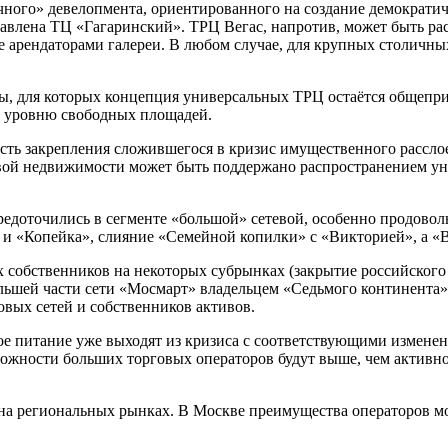
го» девелопмента, ориентированного на создание демократичн
авлена ТЦ «Гагаринский». ТРЦ Вегас, напротив, может быть ра
е арендаторами галереи. В любом случае, для крупных столичн
квы, для которых концепция универсальных ТРЦ остаётся обще
у уровню свободных площадей.
ть закрепления сложившегося в кризис имущественного расслое
вой недвижимости может быть поддержано распространением уни
редоточились в сегменте «большой» сетевой, особенно продовол
» и «Копейка», слияние «Семейной копилки» с «Викторией», а «В
 собственников на некоторых субрынках (закрытие российского 
льшей части сети «Мосмарт» владельцем «Седьмого континента»
вых сетей и собственников активов.
ное питание уже выходят из кризиса с соответствующими измене
ожности больших торговых операторов будут выше, чем активн
я на региональных рынках. В Москве преимущества операторов м