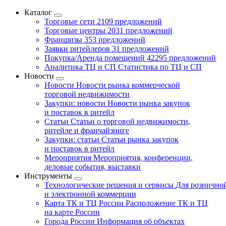
Каталог
Торговые сети
2109 предложений
Торговые центры
2031 предложений
Франшизы
353 предложений
Заявки ритейлеров
31 предложений
Покупка/Аренда помещений
42295 предложений
Аналитика ТЦ и СП
Статистика по ТЦ и СП
Новости
Новости
Новости рынка коммерческой
торговой недвижимости
Закупки: новости
Новости рынка закупок
и поставок в ритейл
Статьи
Статьи о торговой недвижимости,
ритейле и франчайзинге
Закупки: статьи
Статьи рынка закупок
и поставок в ритейл
Мероприятия
Мероприятия, конференции,
деловые события, выставки
Инструменты
Технологические решения и сервисы
Для рознично
и электронной коммерции
Карта ТК и ТЦ России
Расположение ТК и ТЦ
на карте России
Города России
Информация об объектах