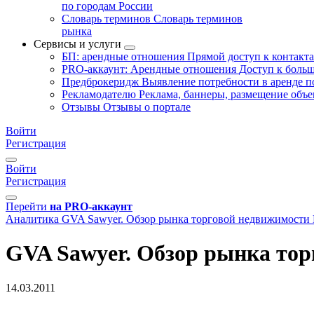
по городам России
Словарь терминов
Словарь терминов
рынка
Сервисы и услуги
БП: арендные отношения
Прямой доступ к контакт
PRO-аккаунт: Арендные отношения
Доступ к больш
Предброкеридж
Выявление потребности в аренде 
Рекламодателю
Реклама, баннеры, размещение объе
Отзывы
Отзывы о портале
Войти
Регистрация
Войти
Регистрация
Перейти
на PRO-аккаунт
Аналитика
GVA Sawyer. Обзор рынка торговой недвижимости 
GVA Sawyer. Обзор рынка тор
14.03.2011