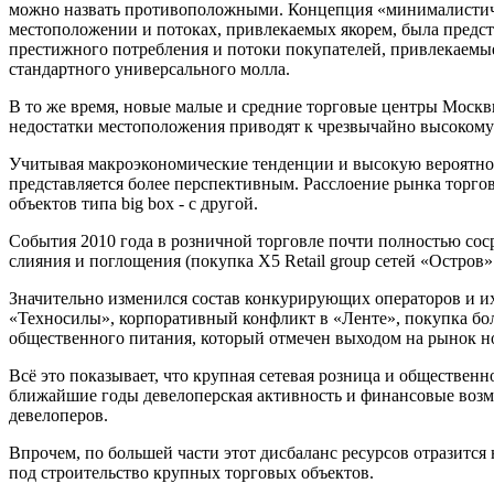
можно назвать противоположными. Концепция «минималистично
местоположении и потоках, привлекаемых якорем, была предст
престижного потребления и потоки покупателей, привлекаемы
стандартного универсального молла.
В то же время, новые малые и средние торговые центры Мос
недостатки местоположения приводят к чрезвычайно высоком
Учитывая макроэкономические тенденции и высокую вероятнос
представляется более перспективным. Расслоение рынка торго
объектов типа big box - с другой.
События 2010 года в розничной торговле почти полностью сос
слияния и поглощения (покупка X5 Retail group сетей «Остров
Значительно изменился состав конкурирующих операторов и их
«Техносилы», корпоративный конфликт в «Ленте», покупка бо
общественного питания, который отмечен выходом на рынок но
Всё это показывает, что крупная сетевая розница и обществен
ближайшие годы девелоперская активность и финансовые возм
девелоперов.
Впрочем, по большей части этот дисбаланс ресурсов отразитс
под строительство крупных торговых объектов.