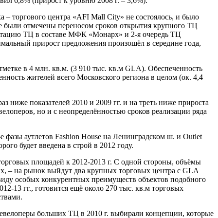
вил 6,8% (прирост к уровню 2008 г. – 3,6%).
– торгового центра «AFI Mall City» не состоялось, и было
акже были отмечены переносом сроков открытия крупного ТЦ
луатацию ТЦ в составе МФК «Монарх» и 2-я очередь ТЦ
симальный прирост предложения произошёл в середине года,
тке в 4 млн. кв.м. (3 910 тыс. кв.м GLA). Обеспеченность
ность жителей всего Московского региона в целом (ок. 4,4
з ниже показателей 2010 и 2009 гг. и на треть ниже прироста
велоперов, но и с неопределённостью сроков реализации ряда
 фазы аутлетов Fashion House на Ленинградском ш. и Outlet
ого будет введена в строй в 2012 году.
орговых площадей к 2012-2013 г. С одной стороны, объёмы
х, – на рынок выйдут два крупных торговых центра с GLA
в виду особых конкурентных преимуществ объектов подобного
12-13 гг., готовится ещё около 270 тыс. кв.м торговых
твами.
евелоперы больших ТЦ в 2010 г. выбирали концепции, которые