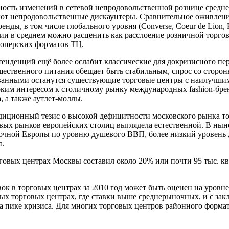
ность изменений в сетевой непродовольственной рознице средне
ляют непродовольственные дискаунтеры. Сравнительное оживлени
 в том числе глобального уровня (Converse, Coeur de Lion, Kiabi
ции в среднем можно расценить как расслоение розничной торг
лоперских форматов ТЦ.
енденций ещё более ослабит классические для докризисного пе
щественного питания обещает быть стабильным, спрос со сторо
бованными останутся существующие торговые центры с наилучш
оким интересом к столичному рынку международных fashion-бр
 а также аутлет-моллы.
адиционный тезис о высокой дефицитности московского рынка 
вых рынков европейских столиц выглядела естественной. В ныне
точной Европы по уровню душевого ВВП, более низкий уровень 
а.
говых центрах Москвы составил около 20% или почти 95 тыс. к
 в торговых центрах за 2010 год может быть оценен на уровне
овых торговых центрах, где ставки выше среднерыночных, и с з
 пике кризиса. Для многих торговых центров районного формата