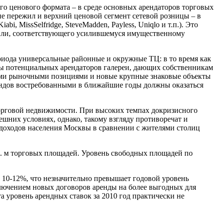
го ценового формата – в среде основных арендаторов торговых
е пережил и верхний ценовой сегмент сетевой розницы – в
, MissSelfridge, SteveMadden, Payless, Uniqlo и т.п.). Это
овли, соответствующего усилившемуся имущественному
риода универсальные районные и окружные ТЦ: в то время как
ны потенциальных арендаторов галереи, дающих собственникам
ими рыночными позициями и новые крупные знаковые объекты
ендов востребованными в ближайшие годы должны оказаться
торговой недвижимости. При высоких темпах докризисного
шних условиях, однако, такому взгляду противоречат и
доходов населения Москвы в сравнении с жителями столиц
в. м торговых площадей. Уровень свободных площадей по
 10-12%, что незначительно превышает годовой уровень
аключением новых договоров аренды на более выгодных для
 уровень арендных ставок за 2010 год практически не