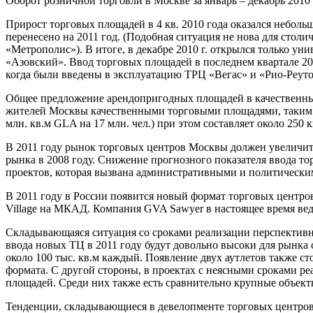
Оборот розничной торговли в Москве за январь – декабрь 2010 г.
Прирост торговых площадей в 4 кв. 2010 года оказался неболь
перенесено на 2011 год. (Подобная ситуация не нова для стол
«Метрополис»). В итоге, в декабре 2010 г. открылся только ун
«Азовский». Ввод торговых площадей в последнем квартале 20
когда были введены в эксплуатацию ТРЦ «Вегас» и «Рио-Реут
Общее предложение арендопригодных площадей в качественных т
жителей Москвы качественными торговыми площадями, таким об
млн. кв.м GLA на 17 млн. чел.) при этом составляет около 250 
В 2011 году рынок торговых центров Москвы должен увеличиться
рынка в 2008 году. Снижение прогнозного показателя ввода то
проектов, которая вызвана административными и политически
В 2011 году в России появится новый формат торговых центров
Village на МКАД. Компания GVA Sawyer в настоящее время ведёт
Складывающаяся ситуация со сроками реализации перспективны
ввода новых ТЦ в 2011 году будут довольно высоки для рынк
около 100 тыс. кв.м каждый. Появление двух аутлетов также 
формата. С другой стороны, в проектах с неясными сроками реа
площадей. Среди них также есть сравнительно крупные объек
Тенденции, складывающиеся в девелопменте торговых центров