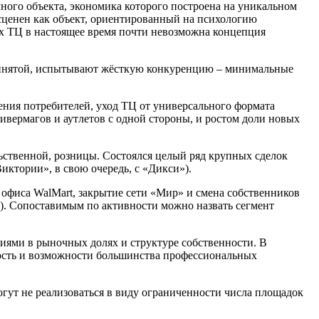
ого объекта, экономика которого построена на уникальном
сценен как объект, ориентированный на психологию
ых ТЦ в настоящее время почти невозможна концепция
принятой, испытывают жёсткую конкуренцию – минимальные
ния потребителей, уход ТЦ от универсального формата
вермагов и аутлетов с одной стороны, и ростом доли новых
ьственной, розницы. Состоялся целый ряд крупных сделок
иктории», в свою очередь, с «Дикси»).
офиса WalMart, закрытие сети «Мир» и смена собственников
). Сопоставимым по активности можно назвать сегмент
ниями в рыночных долях и структуре собственности. В
ость и возможности большинства профессиональных
огут не реализоваться в виду ограниченности числа площадок