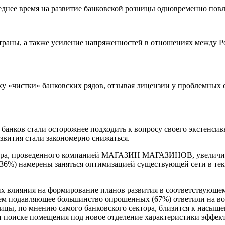
леднее время на развитие банковской розницы одновременно пов
траны, а также усиление напряженностей в отношениях между Р
у «чистки» банковских рядов, отзывая лицензии у проблемных с
банков стали осторожнее подходить к вопросу своего экстенсивн
звития стали закономерно снижаться.
ктора, проведенного компанией МАГАЗИН МАГАЗИНОВ, увеличива
(36%) намерены заняться оптимизацией существующей сети в те
х влияния на формирование планов развития в соответствующе
 тем подавляющее большинство опрошенных (67%) ответили на во
ницы, по мнению самого банковского сектора, близится к насыщ
при поиске помещения под новое отделение характеристики эффек