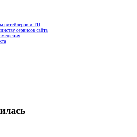
ам ритейлеров и ТЦ
инству сервисов сайта
помещения
кта
зилась