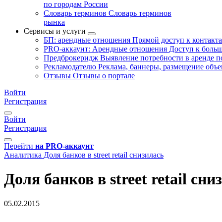
по городам России
Словарь терминов
Словарь терминов
рынка
Сервисы и услуги
БП: арендные отношения
Прямой доступ к контакт
PRO-аккаунт: Арендные отношения
Доступ к больш
Предброкеридж
Выявление потребности в аренде 
Рекламодателю
Реклама, баннеры, размещение объе
Отзывы
Отзывы о портале
Войти
Регистрация
Войти
Регистрация
Перейти
на PRO-аккаунт
Аналитика
Доля банков в street retail снизилась
Доля банков в street retail сни
05.02.2015