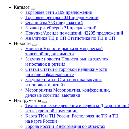
Каталог
Торговые сети
2109 предложений
Торговые центры
2031 предложений
Франшизы
353 предложений
Заявки ритейлеров
31 предложений
Покупка/Аренда помещений
42295 предложений
Аналитика ТЦ и СП
Статистика по ТЦ и СП
Новости
Новости
Новости рынка коммерческой
торговой недвижимости
Закупки: новости
Новости рынка закупок
и поставок в ритейл
Статьи
Статьи о торговой недвижимости,
ритейле и франчайзинге
Закупки: статьи
Статьи рынка закупок
и поставок в ритейл
Мероприятия
Мероприятия, конференции,
деловые события, выставки
Инструменты
Технологические решения и сервисы
Для рознично
и электронной коммерции
Карта ТК и ТЦ России
Расположение ТК и ТЦ
на карте России
Города России
Информация об объектах