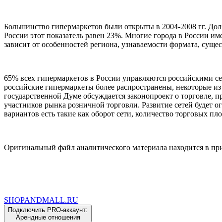
Большинство гипермаркетов были открыты в 2004-2008 гг. Дол
России этот показатель равен 23%. Многие города в России и
зависит от особенностей региона, узнаваемости формата, сущ
65% всех гипермаркетов в России управляются российскими сет
российские гипермаркеты более распространены, некоторые и
государственной Думе обсуждается законопроект о торговле, 
участников рынка розничной торговли. Развитие сетей будет 
вариантов есть такие как оборот сети, количество торговых пл
Оригинальный файл аналитического материала находится в пр
SHOP
AND
MALL.RU
Подключить PRO-аккаунт:
Арендные отношения