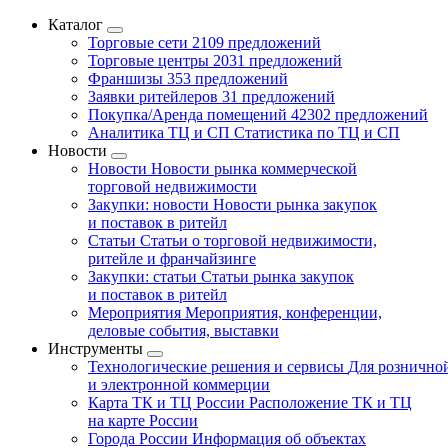
Каталог
Торговые сети
2109 предложений
Торговые центры
2031 предложений
Франшизы
353 предложений
Заявки ритейлеров
31 предложений
Покупка/Аренда помещений
42302 предложений
Аналитика ТЦ и СП
Статистика по ТЦ и СП
Новости
Новости
Новости рынка коммерческой
торговой недвижимости
Закупки: новости
Новости рынка закупок
и поставок в ритейл
Статьи
Статьи о торговой недвижимости,
ритейле и франчайзинге
Закупки: статьи
Статьи рынка закупок
и поставок в ритейл
Мероприятия
Мероприятия, конференции,
деловые события, выставки
Инструменты
Технологические решения и сервисы
Для рознично
и электронной коммерции
Карта ТК и ТЦ России
Расположение ТК и ТЦ
на карте России
Города России
Информация об объектах