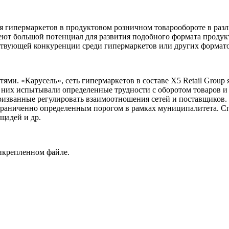
я гипермаркетов в продуктовом розничном товарообороте в разл
меют большой потенциал для развития подобного формата продук
ествующей конкуренции среди гипермаркетов или других формато
ями. «Карусель», сеть гипермаркетов в составе X5 Retail Group
з них испытывали определенные трудности с оборотом товаров 
призванные регулировать взаимоотношения сетей и поставщиков.
ограниченно определенным порогом в рамках муниципалитета. Сп
ощадей и др.
икрепленном файле.