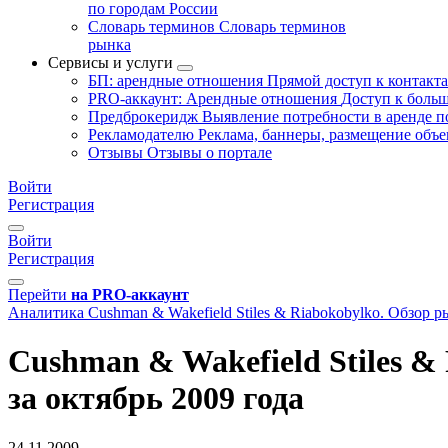
по городам России
Словарь терминов
Словарь терминов
рынка
Сервисы и услуги
БП: арендные отношения
Прямой доступ к контакт
PRO-аккаунт: Арендные отношения
Доступ к больш
Предброкеридж
Выявление потребности в аренде 
Рекламодателю
Реклама, баннеры, размещение объе
Отзывы
Отзывы о портале
Войти
Регистрация
Войти
Регистрация
Перейти
на PRO-аккаунт
Аналитика
Cushman & Wakefield Stiles & Riabokobylko. Обзор
Cushman & Wakefield Stiles 
за октябрь 2009 года
24.11.2009