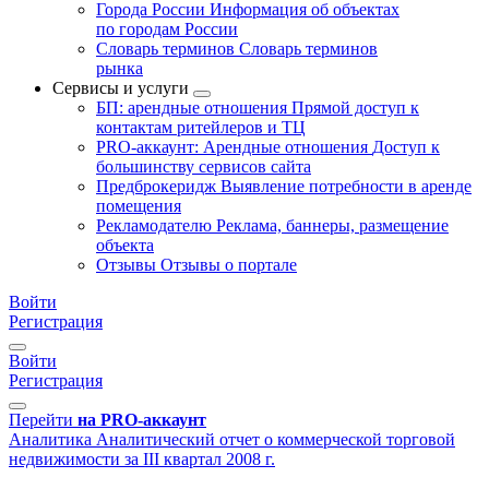
Города России
Информация об объектах
по городам России
Словарь терминов
Словарь терминов
рынка
Сервисы и услуги
БП: арендные отношения
Прямой доступ к
контактам ритейлеров и ТЦ
PRO-аккаунт: Арендные отношения
Доступ к
большинству сервисов сайта
Предброкеридж
Выявление потребности в аренде
помещения
Рекламодателю
Реклама, баннеры, размещение
объекта
Отзывы
Отзывы о портале
Войти
Регистрация
Войти
Регистрация
Перейти
на PRO-аккаунт
Аналитика
Аналитический отчет о коммерческой торговой
недвижимости за III квартал 2008 г.