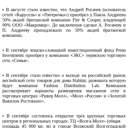
• В августе стало известно, что Андрей Рогачев (основатель
сетей «Карусель» и «Пятерочка») приобрел у Павла Андреева
50% акций британской компании Fire & Cooper, владеющей
99% ООО «Макромир». До заключения сделки А. Рогачеву и
П. Андрееву принадлежало по 50% акций британской
компании.
• В сентябре чешско-словацкий инвестиционный фонд Penta
Investments приобрел у компании «ЭКС» пермскую торговую
сеть «Семья».
• В сентябре стало известно о выходе на российский рынок
английской сети товаров для дома Habitat, развивать которую
будет компания Fashion Distribution Lab. Компания
рассматривает варианты размещения магазинов сети в
торговых центрах «Ривер Молл», «Молл «Россия» и «Золотой
Вавилон Ростокино».
• В сентябре состоялось открытие трех крупных торговых
центров в региональных городах: ТЦ «Волга-Молл» (общая
площадь 45 000 кв. м) в городе Волжский Волгоградской