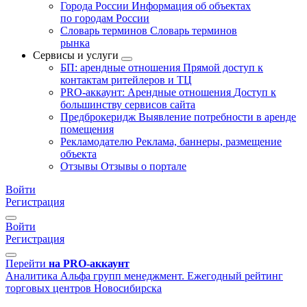
Города России
Информация об объектах
по городам России
Словарь терминов
Словарь терминов
рынка
Сервисы и услуги
БП: арендные отношения
Прямой доступ к
контактам ритейлеров и ТЦ
PRO-аккаунт: Арендные отношения
Доступ к
большинству сервисов сайта
Предброкеридж
Выявление потребности в аренде
помещения
Рекламодателю
Реклама, баннеры, размещение
объекта
Отзывы
Отзывы о портале
Войти
Регистрация
Войти
Регистрация
Перейти
на PRO-аккаунт
Аналитика
Альфа групп менеджмент. Ежегодный рейтинг
торговых центров Новосибирска