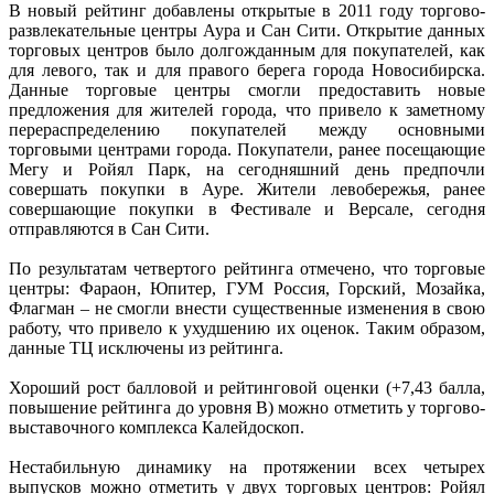
В новый рейтинг добавлены открытые в 2011 году торгово-
развлекательные центры Аура и Сан Сити. Открытие данных
торговых центров было долгожданным для покупателей, как
для левого, так и для правого берега города Новосибирска.
Данные торговые центры смогли предоставить новые
предложения для жителей города, что привело к заметному
перераспределению покупателей между основными
торговыми центрами города. Покупатели, ранее посещающие
Мегу и Ройял Парк, на сегодняшний день предпочли
совершать покупки в Ауре. Жители левобережья, ранее
совершающие покупки в Фестивале и Версале, сегодня
отправляются в Сан Сити.
По результатам четвертого рейтинга отмечено, что торговые
центры: Фараон, Юпитер, ГУМ Россия, Горский, Мозайка,
Флагман – не смогли внести существенные изменения в свою
работу, что привело к ухудшению их оценок. Таким образом,
данные ТЦ исключены из рейтинга.
Хороший рост балловой и рейтинговой оценки (+7,43 балла,
повышение рейтинга до уровня В) можно отметить у торгово-
выставочного комплекса Калейдоскоп.
Нестабильную динамику на протяжении всех четырех
выпусков можно отметить у двух торговых центров: Ройял