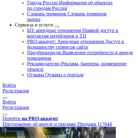
Города России
Информация об объектах
по городам России
Словарь терминов
Словарь терминов
рынка
Сервисы и услуги
БП: арендные отношения
Прямой доступ к
контактам ритейлеров и ТЦ
PRO-аккаунт: Арендные отношения
Доступ к
большинству сервисов сайта
Предброкеридж
Выявление потребности в аренде
помещения
Рекламодателю
Реклама, баннеры, размещение
объекта
Отзывы
Отзывы о портале
Войти
Регистрация
Войти
Регистрация
Перейти
на PRO-аккаунт
Предложение об аренде и продаже
Продажа
117644