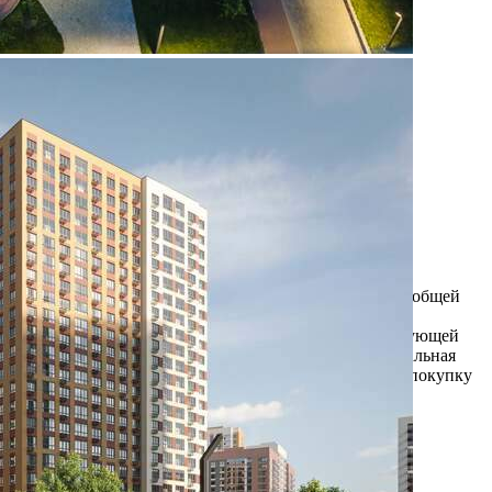
Продажа
117644 - Г. ВИДНОЕ,
ПОСЕЛОК БИТЦА,
ЮЖНЫЙ БУЛЬВАР, Д.5
Москва / Московская обл
Получить контакты
Посмотреть на карте
Прямая продажа от застройщика! Кладовая номер 66 общей
площадью 4.3 кв. м на 1-м этаже в Южная Битца.
Дополнительная скидка 2% на покупку 2-й и последующей
недвижимости: для клиентов предоставляется специальная
скидка до 2%. Скидку на вторую или последующую покупку
можно получить при приобретении первого объ...
148 (+1)
Навигация
Характеристики
О помещении