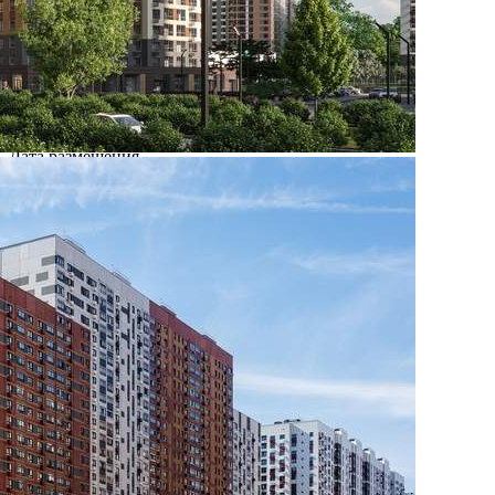
Где находится
Контакты
Другие объявления
Характеристики помещения
№ объявления
117644
Дата размещения
29.08.2025
Город
Видное
Адрес
поселок Битца, Южный бульвар, д.5
Расположено
Этаж
1
Предлагается
Продажа
Желаемый / подходящий вид деятельности
Не указано
Назначение
Не указано
Размер площади (м2)
4.3
Цена за помещение