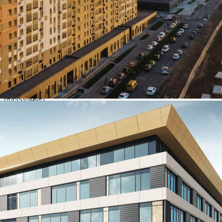
103648 - Г. ВИДНОЕ,
ПОСЕЛОК БИТЦА,
ЮЖНЫЙ БУЛЬВАР, Д.5
Москва / Московская обл
Получить контакты
Посмотреть на карте
[#4555596#]
390 (+1)
Навигация
Характеристики
О помещении
Где находится
Контакты
Другие объявления
Характеристики помещения
№ объявления
103648
Дата размещения