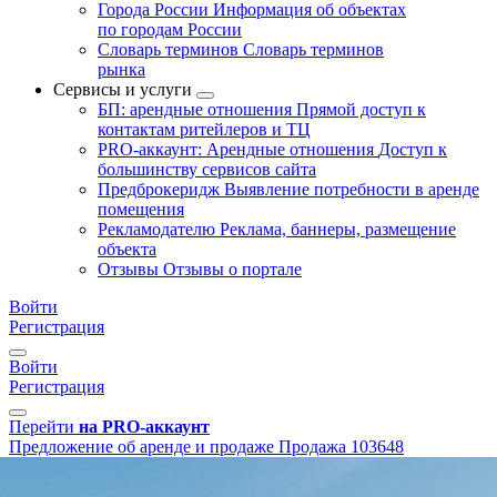
Города России
Информация об объектах
по городам России
Словарь терминов
Словарь терминов
рынка
Сервисы и услуги
БП: арендные отношения
Прямой доступ к
контактам ритейлеров и ТЦ
PRO-аккаунт: Арендные отношения
Доступ к
большинству сервисов сайта
Предброкеридж
Выявление потребности в аренде
помещения
Рекламодателю
Реклама, баннеры, размещение
объекта
Отзывы
Отзывы о портале
Войти
Регистрация
Войти
Регистрация
Перейти
на PRO-аккаунт
Предложение об аренде и продаже
Продажа
103648