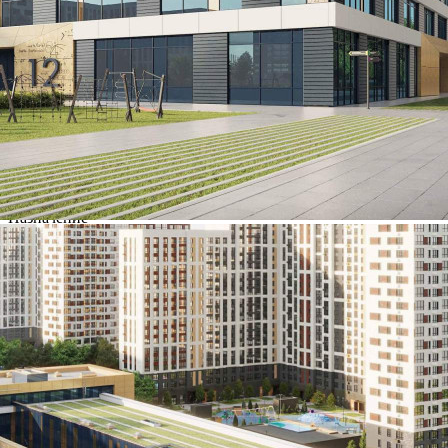
27.04.2023
Город
Видное
Адрес
поселок Битца, Южный бульвар, д.5
Расположено
Этаж
-1
Предлагается
Продажа
Желаемый / подходящий вид деятельности
Не указано
Назначение
Не указано
Размер площади (м2)
4.4
Цена за помещение
459 800 руб.
О помещении