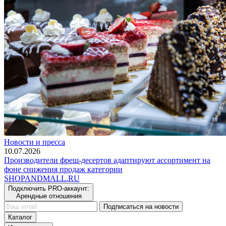
Новости и пресса
10.07.2026
Производители фреш-десертов адаптируют ассортимент на
фоне снижения продаж категории
SHOP
AND
MALL.RU
Подключить PRO-аккаунт:
Арендные отношения
Подписаться на новости
Каталог