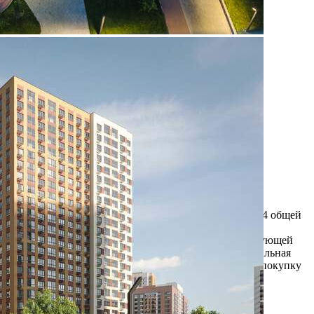
Продажа
108650 - Г. ВИДНОЕ,
ПОСЕЛОК БИТЦА,
ЮЖНАЯ БИТЦА
МИКРОРАЙОН, Д.1
Москва / Московская обл
Получить контакты
Посмотреть на карте
Прямая продажа от застройщика! Кладовая номер К34 общей
площадью 4.1 кв. м на -2-м этаже в Южная Битца.
Дополнительная скидка 2% на покупку 2-й и последующей
недвижимости: для клиентов предоставляется специальная
скидка до 2%. Скидку на вторую или последующую покупку
можно получить при приобретении первого о...
400 (+1)
Навигация