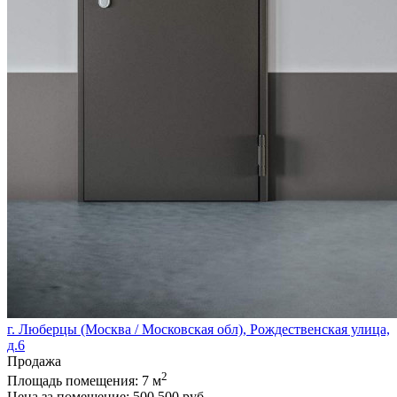
г. Люберцы (Москва / Московская обл), Рождественская улица,
д.6
Продажа
2
Площадь помещения:
7 м
Цена за помещение:
500 500 руб.