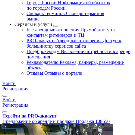
Города России
Информация об объектах
по городам России
Словарь терминов
Словарь терминов
рынка
Сервисы и услуги
БП: арендные отношения
Прямой доступ к
контактам ритейлеров и ТЦ
PRO-аккаунт: Арендные отношения
Доступ к
большинству сервисов сайта
Предброкеридж
Выявление потребности в аренде
помещения
Рекламодателю
Реклама, баннеры, размещение
объекта
Отзывы
Отзывы о портале
Войти
Регистрация
Войти
Регистрация
Перейти
на PRO-аккаунт
Предложение об аренде и продаже
Продажа
108650