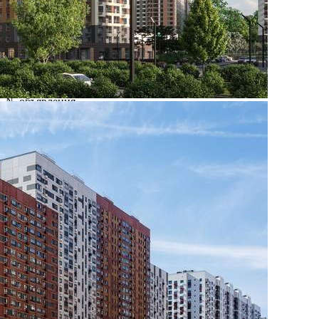
Характеристики
О помещении
Где находится
Контакты
Другие объявления
Характеристики помещения
№ объявления
108650
Дата размещения
27.08.2025
Город
Видное
Адрес
поселок Битца, Южная Битца микрорайон, д.1
Расположено
Этаж
-2
Предлагается
Продажа
Желаемый / подходящий вид деятельности
Не указано
Назначение
Не указано