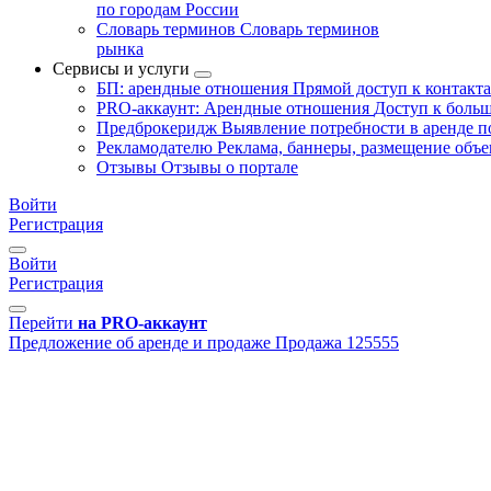
по городам России
Словарь терминов
Словарь терминов
рынка
Сервисы и услуги
БП: арендные отношения
Прямой доступ к контакт
PRO-аккаунт: Арендные отношения
Доступ к больш
Предброкеридж
Выявление потребности в аренде 
Рекламодателю
Реклама, баннеры, размещение объе
Отзывы
Отзывы о портале
Войти
Регистрация
Войти
Регистрация
Перейти
на PRO-аккаунт
Предложение об аренде и продаже
Продажа
125555