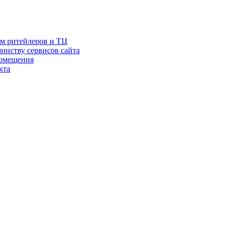
ам ритейлеров и ТЦ
инству сервисов сайта
помещения
кта