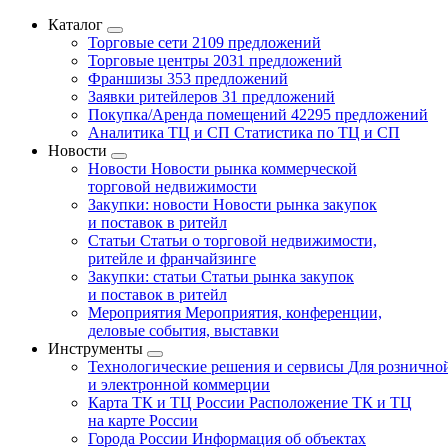
Каталог
Торговые сети
2109 предложений
Торговые центры
2031 предложений
Франшизы
353 предложений
Заявки ритейлеров
31 предложений
Покупка/Аренда помещений
42295 предложений
Аналитика ТЦ и СП
Статистика по ТЦ и СП
Новости
Новости
Новости рынка коммерческой
торговой недвижимости
Закупки: новости
Новости рынка закупок
и поставок в ритейл
Статьи
Статьи о торговой недвижимости,
ритейле и франчайзинге
Закупки: статьи
Статьи рынка закупок
и поставок в ритейл
Мероприятия
Мероприятия, конференции,
деловые события, выставки
Инструменты
Технологические решения и сервисы
Для рознично
и электронной коммерции
Карта ТК и ТЦ России
Расположение ТК и ТЦ
на карте России
Города России
Информация об объектах