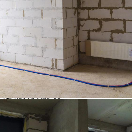
Москва / Московская обл
Получить контакты
Посмотреть на карте
Прямой договор аренды с застройщиком! Сдается в аренду
нежилое помещение площадью 352 м2 под медецинский
центр, в сданном корпусе ЖК ""Новый Зеленоград"". 70%
жителей первой очереди уже заселились, остальные 30%
получают ключи и делают ремонт. Основные характеристики
помещения: - Первый этаж - Отдельный вхо...
341 (+1)
Навигация
Характеристики
О помещении
Где находится
Контакты
Другие объявления
Характеристики помещения
№ объявления
109144
Дата размещения
05.11.2024
Город
Солнечногорск