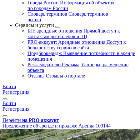
Города России
Информация об объектах
по городам России
Словарь терминов
Словарь терминов
рынка
Сервисы и услуги
БП: арендные отношения
Прямой доступ к
контактам ритейлеров и ТЦ
PRO-аккаунт: Арендные отношения
Доступ к
большинству сервисов сайта
Предброкеридж
Выявление потребности в аренде
помещения
Рекламодателю
Реклама, баннеры, размещение
объекта
Отзывы
Отзывы о портале
Войти
Регистрация
Войти
Регистрация
Перейти
на PRO-аккаунт
Предложение об аренде и продаже
Аренда
109144