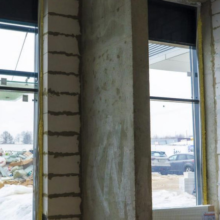
Адрес
деревня Рузино, Кутузовский микрорайон, д.4к2
Расположено
Жилой дом
Этаж
1
Предлагается
Аренда
Желаемый / подходящий вид деятельности
Не указано
Назначение
Не указано
Размер площади (м2)
352
Цена за помещение
425 000 руб.
Цена за 1 кв. м
1 208 руб.
О помещении