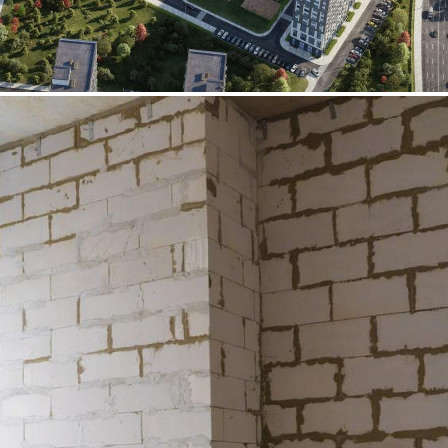
Аренда
Жилой дом
109144 - Г.
СОЛНЕЧНОГОРСК,
ДЕРЕВНЯ РУЗИНО,
КУТУЗОВСКИЙ
МИКРОРАЙОН, Д.4К2