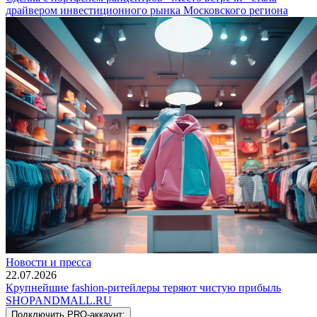
драйвером инвестиционного рынка Московского региона
Новости и пресса
22.07.2026
Крупнейшие fashion-ритейлеры теряют чистую прибыль
SHOP
AND
MALL.RU
Подключить PRO-аккаунт: