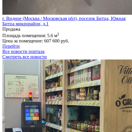
г. Видное (Москва / Московская обл), поселок Битца, Южная
Битца микрорайон, д.1
Продажа
2
Площадь помещения:
5.6 м
Цена за помещение:
607 600 руб.
Перейти
Все новости портала
Смотреть все новости