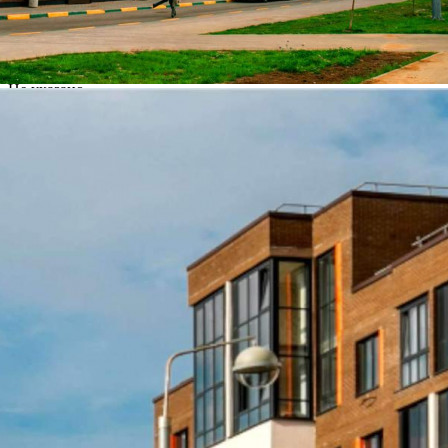
Аренда
Желаемый / подходящий вид деятельности
Не указано
Назначение
Не указано
Размер площади (м2)
49.6
Цена за помещение
59 520 руб.
Цена за 1 кв. м
1 200 руб.
О помещении