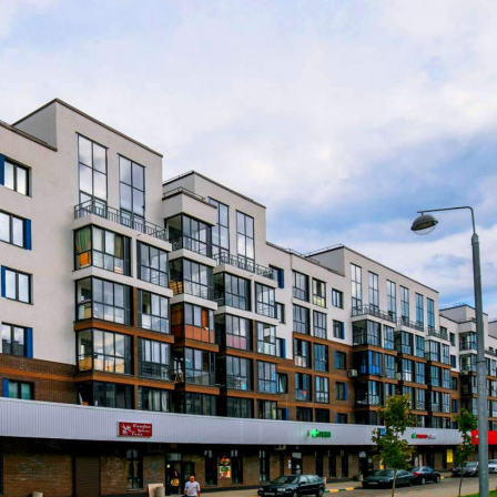
этажном здании в 25 мин. транспортом от м. Медведково, в 7
км. от МКАД. Помещение находится на -1 этаже здания.
Возможное назначение - прочее, помещение под чистовую
отделку, год постройки 2023 г,...
581 (+1)
Навигация
Характеристики
О помещении
Где находится
Контакты
Другие объявления
Характеристики помещения
№ объявления
96370
Дата размещения
13.07.2022
Город
Мытищи
Адрес
Тенистый бульвар, д.11
Расположено
Этаж
-1
Предлагается