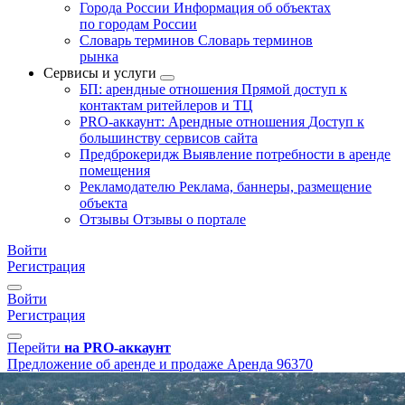
Города России
Информация об объектах
по городам России
Словарь терминов
Словарь терминов
рынка
Сервисы и услуги
БП: арендные отношения
Прямой доступ к
контактам ритейлеров и ТЦ
PRO-аккаунт: Арендные отношения
Доступ к
большинству сервисов сайта
Предброкеридж
Выявление потребности в аренде
помещения
Рекламодателю
Реклама, баннеры, размещение
объекта
Отзывы
Отзывы о портале
Войти
Регистрация
Войти
Регистрация
Перейти
на PRO-аккаунт
Предложение об аренде и продаже
Аренда
96370