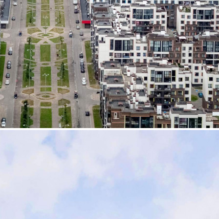
Аренда
96370 - Г. МЫТИЩИ,
ТЕНИСТЫЙ БУЛЬВАР, Д.11
Москва / Московская обл
Получить контакты
Посмотреть на карте
Помещение свободного назначения площадью 49.6 кв. м, в
прямую аренду на любой срок. Помещение располагается в 6-