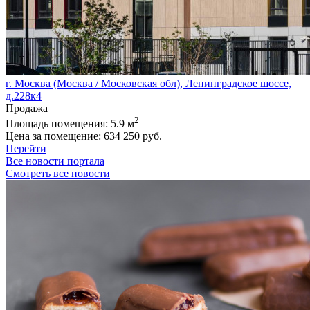
г. Москва (Москва / Московская обл), Ленинградское шоссе,
д.228к4
Продажа
2
Площадь помещения:
5.9 м
Цена за помещение:
634 250 руб.
Перейти
Все новости портала
Смотреть все новости