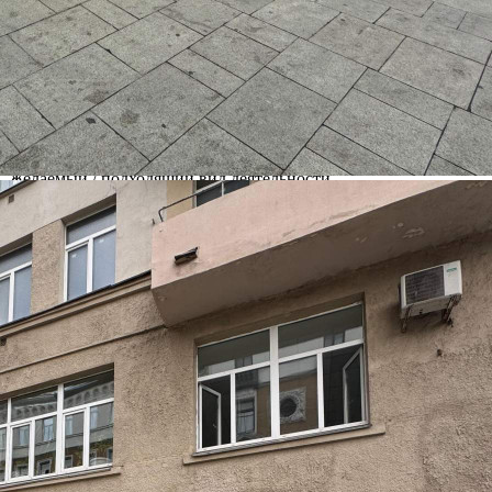
Москва
Адрес
Милютинский переулок, д.19/4стр2
Расположено
Отдельно стоящее здание
Этаж
1
Предлагается
Аренда
Желаемый / подходящий вид деятельности
Не указано
Назначение
Не указано
Размер площади (м2)
176.9
Цена за помещение
1 531 175 руб.
Цена за 1 кв. м
8 656 руб.
О помещении