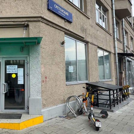
Москва / Московская обл
Получить контакты
Посмотреть на карте
Сбер А предлагает к аренде нежилое помещение площадью
176,9 кв.м., расположенного по адресу: город Москва,
переулок Милютинский, дом 19/4, строение 2 Аренда
посредством проведения торгов на электронной площадке
Сбербанк-АСТ. Номер процедуры: SBR065-2509040003
Собственник: Московский банк ПАО Сбербанк О ло...
219 (+1)
Навигация
Характеристики
О помещении
Где находится
Контакты
Другие объявления
Характеристики помещения
№ объявления
120280
Дата размещения
07.10.2025
Город