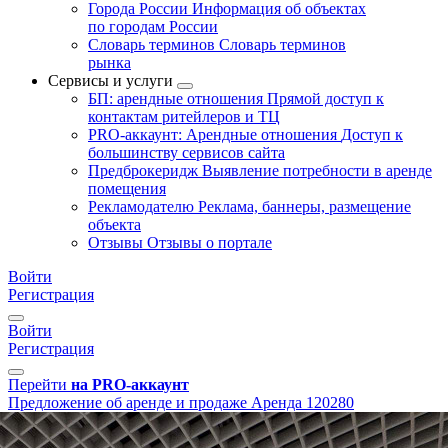
Города России
Информация об объектах
по городам России
Словарь терминов
Словарь терминов
рынка
Сервисы и услуги
БП: арендные отношения
Прямой доступ к
контактам ритейлеров и ТЦ
PRO-аккаунт: Арендные отношения
Доступ к
большинству сервисов сайта
Предброкеридж
Выявление потребности в аренде
помещения
Рекламодателю
Реклама, баннеры, размещение
объекта
Отзывы
Отзывы о портале
Войти
Регистрация
Войти
Регистрация
Перейти
на PRO-аккаунт
Предложение об аренде и продаже
Аренда
120280