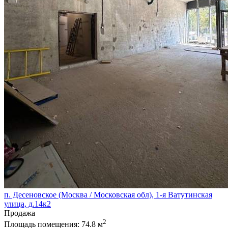
п. Десеновское (Москва / Московская обл), 1-я Ватутинская
улица, д.14к2
Продажа
2
Площадь помещения:
74.8 м