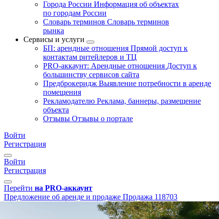
Города России
Информация об объектах
по городам России
Словарь терминов
Словарь терминов
рынка
Сервисы и услуги
БП: арендные отношения
Прямой доступ к
контактам ритейлеров и ТЦ
PRO-аккаунт: Арендные отношения
Доступ к
большинству сервисов сайта
Предброкеридж
Выявление потребности в аренде
помещения
Рекламодателю
Реклама, баннеры, размещение
объекта
Отзывы
Отзывы о портале
Войти
Регистрация
Войти
Регистрация
Перейти
на PRO-аккаунт
Предложение об аренде и продаже
Продажа
118703