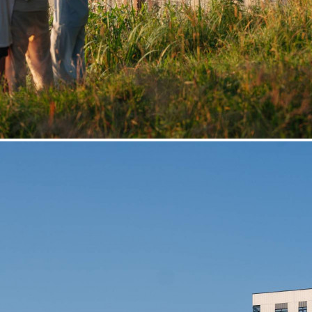
Продажа
118703 - Г. МОСКВА,
ЛЕНИНГРАДСКОЕ
ШОССЕ, Д.228К4
Москва / Московская обл
Получить контакты
Посмотреть на карте
Прямая продажа от застройщика! Кладовая номер 257К общей
площадью 2.3 кв. м на -1-м этаже в ЖК «1-й