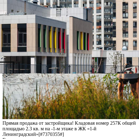
Прямая продажа от застройщика! Кладовая номер 257К общей
площадью 2.3 кв. м на -1-м этаже в ЖК «1-й
Ленинградский»[#7370355#]