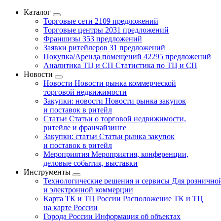
Каталог
Торговые сети
2109 предложений
Торговые центры
2031 предложений
Франшизы
353 предложений
Заявки ритейлеров
31 предложений
Покупка/Аренда помещений
42295 предложений
Аналитика ТЦ и СП
Статистика по ТЦ и СП
Новости
Новости
Новости рынка коммерческой
торговой недвижимости
Закупки: новости
Новости рынка закупок
и поставок в ритейл
Статьи
Статьи о торговой недвижимости,
ритейле и франчайзинге
Закупки: статьи
Статьи рынка закупок
и поставок в ритейл
Мероприятия
Мероприятия, конференции,
деловые события, выставки
Инструменты
Технологические решения и сервисы
Для рознично
и электронной коммерции
Карта ТК и ТЦ России
Расположение ТК и ТЦ
на карте России
Города России
Информация об объектах