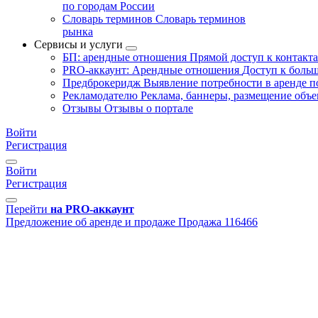
по городам России
Словарь терминов
Словарь терминов
рынка
Сервисы и услуги
БП: арендные отношения
Прямой доступ к контакт
PRO-аккаунт: Арендные отношения
Доступ к больш
Предброкеридж
Выявление потребности в аренде 
Рекламодателю
Реклама, баннеры, размещение объе
Отзывы
Отзывы о портале
Войти
Регистрация
Войти
Регистрация
Перейти
на PRO-аккаунт
Предложение об аренде и продаже
Продажа
116466