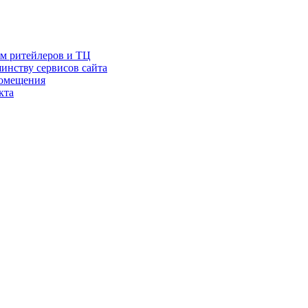
ам ритейлеров и ТЦ
инству сервисов сайта
помещения
кта