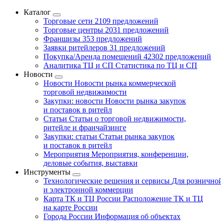
Каталог
Торговые сети
2109 предложений
Торговые центры
2031 предложений
Франшизы
353 предложений
Заявки ритейлеров
31 предложений
Покупка/Аренда помещений
42302 предложений
Аналитика ТЦ и СП
Статистика по ТЦ и СП
Новости
Новости
Новости рынка коммерческой
торговой недвижимости
Закупки: новости
Новости рынка закупок
и поставок в ритейл
Статьи
Статьи о торговой недвижимости,
ритейле и франчайзинге
Закупки: статьи
Статьи рынка закупок
и поставок в ритейл
Мероприятия
Мероприятия, конференции,
деловые события, выставки
Инструменты
Технологические решения и сервисы
Для рознично
и электронной коммерции
Карта ТК и ТЦ России
Расположение ТК и ТЦ
на карте России
Города России
Информация об объектах