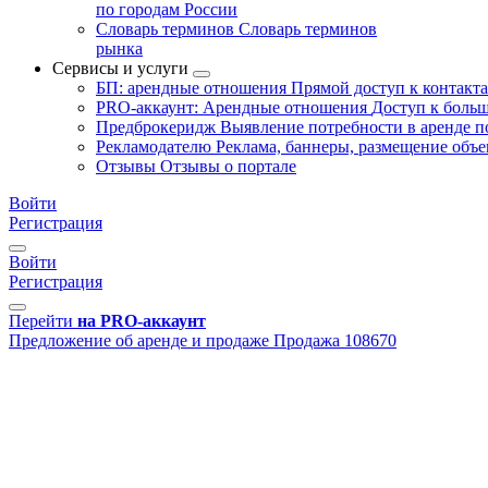
по городам России
Словарь терминов
Словарь терминов
рынка
Сервисы и услуги
БП: арендные отношения
Прямой доступ к контакт
PRO-аккаунт: Арендные отношения
Доступ к больш
Предброкеридж
Выявление потребности в аренде 
Рекламодателю
Реклама, баннеры, размещение объе
Отзывы
Отзывы о портале
Войти
Регистрация
Войти
Регистрация
Перейти
на PRO-аккаунт
Предложение об аренде и продаже
Продажа
108670