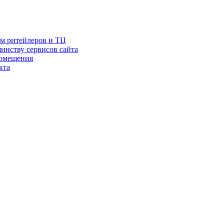
ам ритейлеров и ТЦ
инству сервисов сайта
помещения
кта