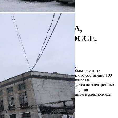
Продажа
115400 - Г. МОСКВА,
КАШИРСКОЕ ШОССЕ,
Д.17К5 СТР 3
Москва / Московская обл
Получить контакты
Посмотреть на карте
К продаже представлено 896 124 штук обыкновенных
бездокументарных акций АО НПП Темп, что составляет 100
% уставного капитала Эмитента, находящиеся в
собственности АО НПК Техмаш. Реализуется на электронных
торгах на площадке ЭТПРФ, Номер извещения
BNKOA00012440. Форма продажи: Аукцион в электронной
форме. Пода...
557 (+)
Навигация
Характеристики