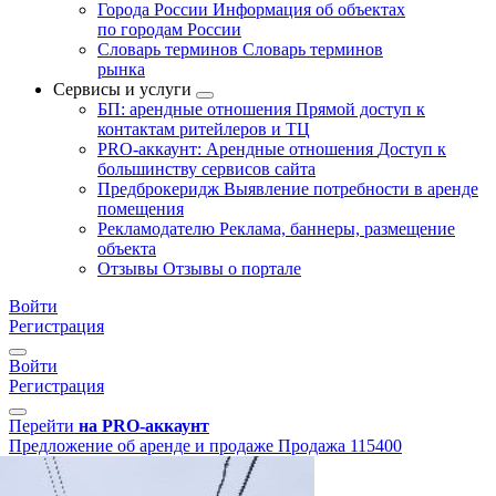
Города России
Информация об объектах
по городам России
Словарь терминов
Словарь терминов
рынка
Сервисы и услуги
БП: арендные отношения
Прямой доступ к
контактам ритейлеров и ТЦ
PRO-аккаунт: Арендные отношения
Доступ к
большинству сервисов сайта
Предброкеридж
Выявление потребности в аренде
помещения
Рекламодателю
Реклама, баннеры, размещение
объекта
Отзывы
Отзывы о портале
Войти
Регистрация
Войти
Регистрация
Перейти
на PRO-аккаунт
Предложение об аренде и продаже
Продажа
115400