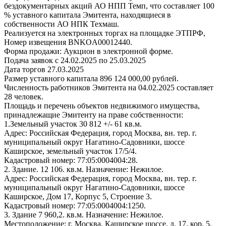
бездокументарных акций АО НПП Темп, что составляет 100
% уставного капитала Эмитента, находящиеся в
собственности АО НПК Техмаш.
Реализуется на электронных торгах на площадке ЭТПРФ,
Номер извещения BNKOA00012440.
Форма продажи: Аукцион в электронной форме.
Подача заявок с 24.02.2025 по 25.03.2025
Дата торгов 27.03.2025
Размер уставного капитала 896 124 000,00 рублей.
Численность работников Эмитента на 04.02.2025 составляет
28 человек.
Площадь и перечень объектов недвижимого имущества,
принадлежащие Эмитенту на праве собственности:
1.Земельный участок 30 812 +/- 61 кв.м.
Адрес: Российская Федерация, город Москва, вн. тер. г.
муниципальный округ Нагатино-Садовники, шоссе
Каширское, земельный участок 17/5/4.
Кадастровый номер: 77:05:0004004:28.
2. Здание. 12 106. кв.м. Назначение: Нежилое.
Адрес: Российская Федерация, город Москва, вн. тер. г.
муниципальный округ Нагатино-Садовники, шоссе
Каширское, Дом 17, Корпус 5, Строение 3.
Кадастровый номер: 77:05:0004004:1250.
3. Здание 7 960,2. кв.м. Назначение: Нежилое.
Местоположение: г. Москва, Каширское шоссе, д. 17, кор. 5,