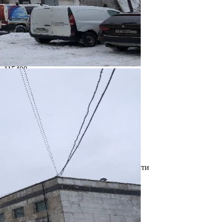
О помещении
Где находится
Контакты
Другие объявления
Характеристики помещения
№ объявления
115400
Дата размещения
11.05.2025
Город
Москва
Адрес
Каширское шоссе, д.17к5 стр 3
Расположено
Этаж
Предлагается
Продажа
Желаемый / подходящий вид деятельности
Не указано
Назначение
Не указано
Размер площади (м2)
22120
Цена за помещение