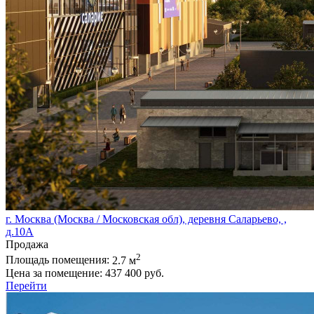
г. Москва (Москва / Московская обл), деревня Саларьево, ,
д.10А
Продажа
2
Площадь помещения:
2.7 м
Цена за помещение:
437 400 руб.
Перейти