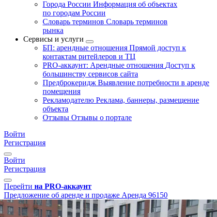
Города России
Информация об объектах
по городам России
Словарь терминов
Словарь терминов
рынка
Сервисы и услуги
БП: арендные отношения
Прямой доступ к
контактам ритейлеров и ТЦ
PRO-аккаунт: Арендные отношения
Доступ к
большинству сервисов сайта
Предброкеридж
Выявление потребности в аренде
помещения
Рекламодателю
Реклама, баннеры, размещение
объекта
Отзывы
Отзывы о портале
Войти
Регистрация
Войти
Регистрация
Перейти
на PRO-аккаунт
Предложение об аренде и продаже
Аренда
96150