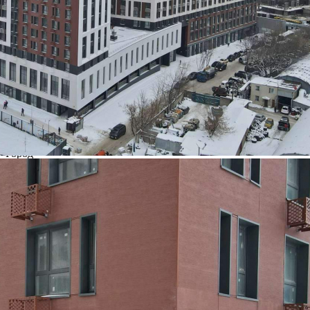
Характеристики
О помещении
Где находится
Контакты
Другие объявления
Характеристики помещения
№ объявления
96150
Дата размещения
21.02.2022
Город
Москва
Адрес
Дмитровское шоссе, д.73Б
Расположено
Этаж
1
Предлагается
Аренда
Желаемый / подходящий вид деятельности
Не указано
Назначение
Не указано