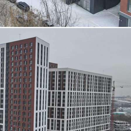
Аренда
96150 - Г. МОСКВА,
ДМИТРОВСКОЕ ШОССЕ,
Д.73Б
Москва / Московская обл
Получить контакты
Посмотреть на карте
Сдается помещение площадью 41.3 м2, в прямую аренду на
любой срок. Помещение располагается в 25-этажном здании
м. Верхние Лихоборы, район Бескудниковский. Помещение
находится на 1 этаже здания. Возможное назначение - прочее,
помещение под чистовую отделку, внутри есть
водоснабжение, здание открыто круглосуто...
601 (+1)
Навигация