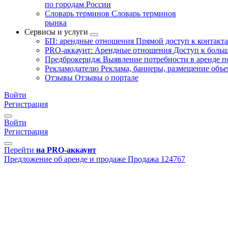
по городам России
Словарь терминов
Словарь терминов
рынка
Сервисы и услуги
БП: арендные отношения
Прямой доступ к контакт
PRO-аккаунт: Арендные отношения
Доступ к больш
Предброкеридж
Выявление потребности в аренде 
Рекламодателю
Реклама, баннеры, размещение объе
Отзывы
Отзывы о портале
Войти
Регистрация
Войти
Регистрация
Перейти
на PRO-аккаунт
Предложение об аренде и продаже
Продажа
124767