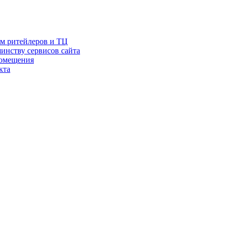
ам ритейлеров и ТЦ
инству сервисов сайта
помещения
кта