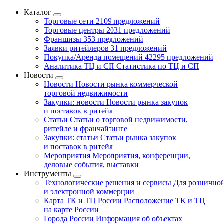
Каталог
Торговые сети
2109 предложений
Торговые центры
2031 предложений
Франшизы
353 предложений
Заявки ритейлеров
31 предложений
Покупка/Аренда помещений
42295 предложений
Аналитика ТЦ и СП
Статистика по ТЦ и СП
Новости
Новости
Новости рынка коммерческой
торговой недвижимости
Закупки: новости
Новости рынка закупок
и поставок в ритейл
Статьи
Статьи о торговой недвижимости,
ритейле и франчайзинге
Закупки: статьи
Статьи рынка закупок
и поставок в ритейл
Мероприятия
Мероприятия, конференции,
деловые события, выставки
Инструменты
Технологические решения и сервисы
Для рознично
и электронной коммерции
Карта ТК и ТЦ России
Расположение ТК и ТЦ
на карте России
Города России
Информация об объектах