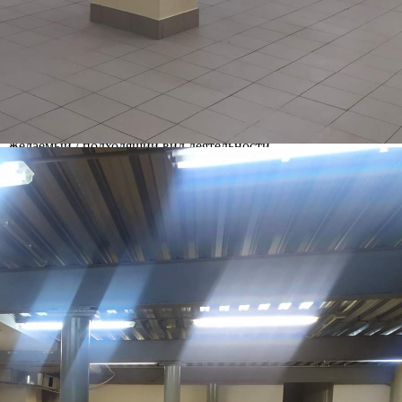
Москва
Адрес
Большая Почтовая улица, д.18стр1
Расположено
Отдельно стоящее здание
Этаж
1
Предлагается
Аренда
Желаемый / подходящий вид деятельности
Не указано
Назначение
Не указано
Размер площади (м2)
1400
Цена за помещение
1 457 250 руб.
Цена за 1 кв. м
1 041 руб.
О помещении