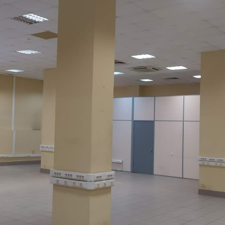
Москва / Московская обл
Получить контакты
Посмотреть на карте
Сдам в аренду помещение свободного назначения площадью
1400 кв.м, с возможностью частичной аренды от 100 кв.м, в
прямую аренду на срок до года. Включено в ставку:
коммунальные платежи. Минимальный срок аренды 6 мес с
предоплатой за 2 месяца. Помещение располагается в 3-
этажном административном здании класса B...
979 (+)
Навигация
Характеристики
О помещении
Где находится
Контакты
Другие объявления
Характеристики помещения
№ объявления
95310
Дата размещения
11.03.2022
Город