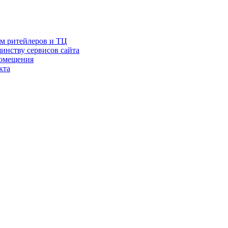
ам ритейлеров и ТЦ
инству сервисов сайта
помещения
кта