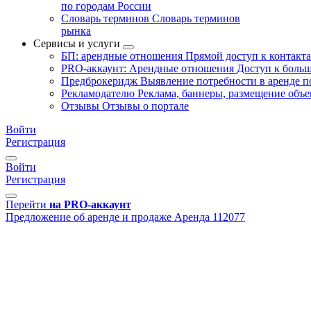
по городам России
Словарь терминов
Словарь терминов
рынка
Сервисы и услуги
БП: арендные отношения
Прямой доступ к контакт
PRO-аккаунт: Арендные отношения
Доступ к больш
Предброкеридж
Выявление потребности в аренде 
Рекламодателю
Реклама, баннеры, размещение объе
Отзывы
Отзывы о портале
Войти
Регистрация
Войти
Регистрация
Перейти
на PRO-аккаунт
Предложение об аренде и продаже
Аренда
112077