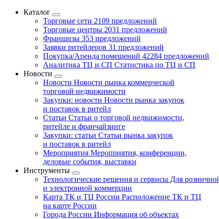
Каталог
Торговые сети
2109 предложений
Торговые центры
2031 предложений
Франшизы
353 предложений
Заявки ритейлеров
31 предложений
Покупка/Аренда помещений
42284 предложений
Аналитика ТЦ и СП
Статистика по ТЦ и СП
Новости
Новости
Новости рынка коммерческой
торговой недвижимости
Закупки: новости
Новости рынка закупок
и поставок в ритейл
Статьи
Статьи о торговой недвижимости,
ритейле и франчайзинге
Закупки: статьи
Статьи рынка закупок
и поставок в ритейл
Мероприятия
Мероприятия, конференции,
деловые события, выставки
Инструменты
Технологические решения и сервисы
Для рознично
и электронной коммерции
Карта ТК и ТЦ России
Расположение ТК и ТЦ
на карте России
Города России
Информация об объектах