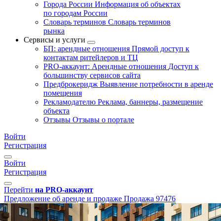
Города России
Информация об объектах
по городам России
Словарь терминов
Словарь терминов
рынка
Сервисы и услуги
БП: арендные отношения
Прямой доступ к
контактам ритейлеров и ТЦ
PRO-аккаунт: Арендные отношения
Доступ к
большинству сервисов сайта
Предброкеридж
Выявление потребности в аренде
помещения
Рекламодателю
Реклама, баннеры, размещение
объекта
Отзывы
Отзывы о портале
Войти
Регистрация
Войти
Регистрация
Перейти
на PRO-аккаунт
Предложение об аренде и продаже
Продажа
97476