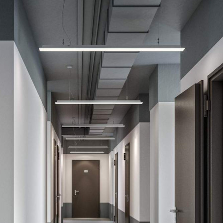
Продажа
97476 - Г. ЛЮБЕРЦЫ,
РОЖДЕСТВЕНСКАЯ
УЛИЦА, Д.6
Москва / Московская обл
Получить контакты
Посмотреть на карте
Прямая продажа от застройщика! Кладовая номер 74К общей
площадью 3.6 кв.м. на 1-м этаже в ЖК «1-й Лермонтовский».
Дополнительная скидка 2% на покупку 2-й и последующей
недвижимости: для клиентов предоставляется специальная
скидка до 2% в готовых корпусах. Скидку на вторую или
последующую покупку можно получи...
562 (+1)
Навигация