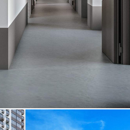
Характеристики
О помещении
Где находится
Контакты
Другие объявления
Характеристики помещения
№ объявления
97476
Дата размещения
21.01.2025
Город
Люберцы
Адрес
Рождественская улица, д.6
Расположено
Этаж
1
Предлагается
Продажа
Желаемый / подходящий вид деятельности
Не указано
Назначение
Не указано