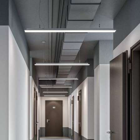
Продажа
97468 - Г. ЛЮБЕРЦЫ,
РОЖДЕСТВЕНСКАЯ
УЛИЦА, Д.6
Москва / Московская обл
Получить контакты
Посмотреть на карте
Прямая продажа от застройщика! Кладовая номер 66К общей
площадью 5.4 кв. м на -1-м этаже в ЖК «1-й Лермонтовский».
Дополнительная скидка 2% на покупку 2-й и последующей
недвижимости: для клиентов предоставляется специальная
скидка до 2%. Скидку на вторую или последующую покупку
можно получить при приобретени...
600 (+2)
Навигация