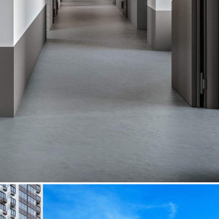
Характеристики
О помещении
Где находится
Контакты
Другие объявления
Характеристики помещения
№ объявления
97468
Дата размещения
27.08.2025
Город
Люберцы
Адрес
Рождественская улица, д.6
Расположено
Этаж
-1
Предлагается
Продажа
Желаемый / подходящий вид деятельности
Не указано
Назначение
Не указано