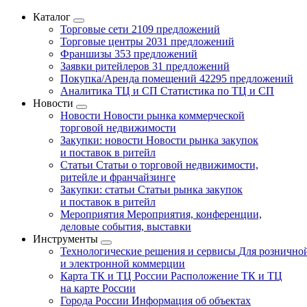
Каталог
Торговые сети
2109 предложений
Торговые центры
2031 предложений
Франшизы
353 предложений
Заявки ритейлеров
31 предложений
Покупка/Аренда помещений
42295 предложений
Аналитика ТЦ и СП
Статистика по ТЦ и СП
Новости
Новости
Новости рынка коммерческой
торговой недвижимости
Закупки: новости
Новости рынка закупок
и поставок в ритейл
Статьи
Статьи о торговой недвижимости,
ритейле и франчайзинге
Закупки: статьи
Статьи рынка закупок
и поставок в ритейл
Мероприятия
Мероприятия, конференции,
деловые события, выставки
Инструменты
Технологические решения и сервисы
Для рознично
и электронной коммерции
Карта ТК и ТЦ России
Расположение ТК и ТЦ
на карте России
Города России
Информация об объектах