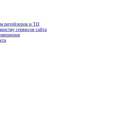
ам ритейлеров и ТЦ
инству сервисов сайта
помещения
кта