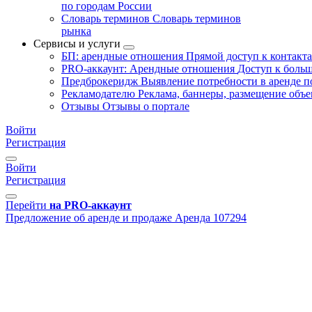
по городам России
Словарь терминов
Словарь терминов
рынка
Сервисы и услуги
БП: арендные отношения
Прямой доступ к контакт
PRO-аккаунт: Арендные отношения
Доступ к больш
Предброкеридж
Выявление потребности в аренде 
Рекламодателю
Реклама, баннеры, размещение объе
Отзывы
Отзывы о портале
Войти
Регистрация
Войти
Регистрация
Перейти
на PRO-аккаунт
Предложение об аренде и продаже
Аренда
107294