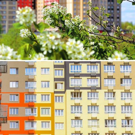
Продажа
Жилой дом
125092 - Г. БАЛАШИХА,
ЯГАНОВА УЛИЦА, Д.1
Москва / Московская обл
Получить контакты
Посмотреть на карте
Жилой комплекс комфорт-класса в городском округе
Балашиха, реализуемый ГК «Гранель». После завершения
строительства проект будет включать 11 жилых корпусов и