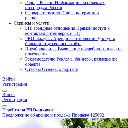
Города России
Информация об объектах
по городам России
Словарь терминов
Словарь терминов
рынка
Сервисы и услуги
БП: арендные отношения
Прямой доступ к
контактам ритейлеров и ТЦ
PRO-аккаунт: Арендные отношения
Доступ к
большинству сервисов сайта
Предброкеридж
Выявление потребности в аренде
помещения
Рекламодателю
Реклама, баннеры, размещение
объекта
Отзывы
Отзывы о портале
Войти
Регистрация
Войти
Регистрация
Перейти
на PRO-аккаунт
Предложение об аренде и продаже
Продажа
125092