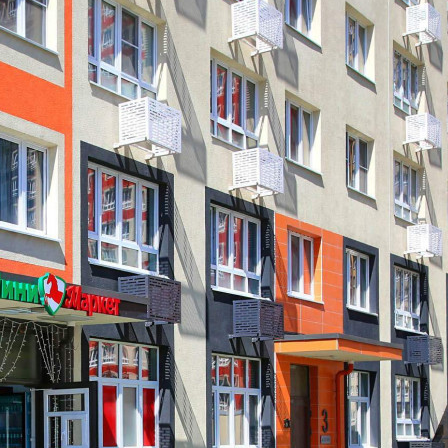
Предлагается
Продажа
Желаемый / подходящий вид деятельности
Не указано
Назначение
Не указано
Размер площади (м2)
21.5
Цена за помещение
4 730 000 руб.
О помещении