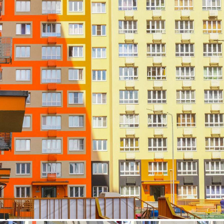
станет домом для более чем 20 тыс. жителей, формируя
масштабную клиентскую аудиторию для предприятий
коммерческой инфраструктуры. Комплекс расположен в...
95 (+6)
Навигация
Характеристики
О помещении
Где находится
Контакты
Другие объявления
Характеристики помещения
№ объявления
125092
Дата размещения
07.08.2026
Город
Балашиха
Адрес
Яганова улица, д.1
Расположено
Жилой дом
Этаж
1