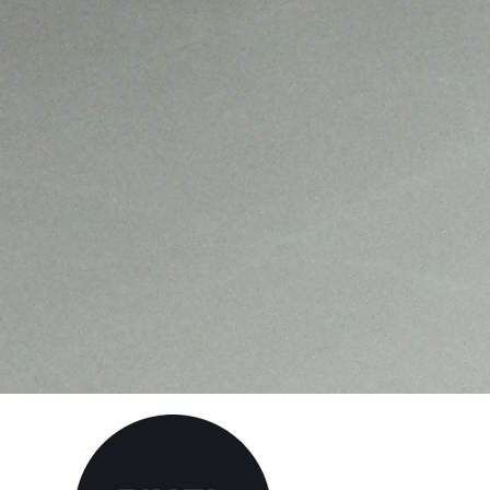
Имя
Юрий
Телефон
89094772854
E-mail
mdos@mail.ru
Показать контакты
Под параметры Вашего помещения подходит 35
ритейлеров