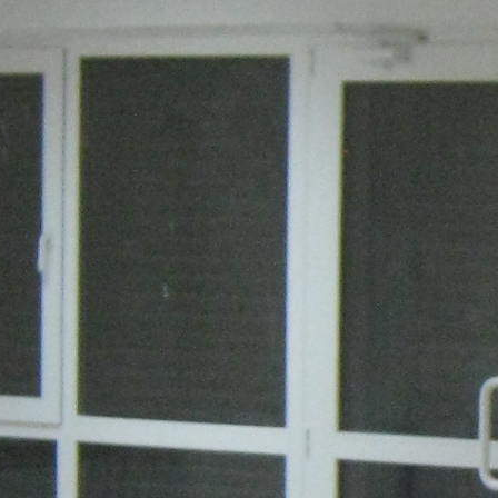
Расположено
Отдельно стоящее здание
Этаж
1
Предлагается
Аренда
Желаемый / подходящий вид деятельности
Не указан
Назначение
Общ.Питание, Торговое, Услуги
Размер площади (м2)
115
Цена за помещение
500 руб.
Цена за 1 кв. м
52 руб.
О помещении