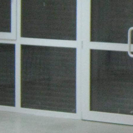
<p>центр города 115 кв.м торгова я площадь: 82 кв м наличие
подсобного помещения от 30 кв.м; 1-й этаж ; высокая
проходимость, строение находится в центре города, в
окружение жилого и административного массива зданий;
наличие транспортных маршрутов. электрическая мощность:
1 - 3-x фазный ввод температура в помещении регулируется
по потребностям все коммуникации (автоном) телефонная
линия, интернет</p>
Где находится