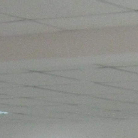
Северная Осетия - Алания Респ
Получить контакты
Посмотреть на карте
центр города 115 кв.м торгова я площадь: 82 кв м наличие
подсобного помещения от 30 кв.м; 1-й этаж ; высокая
проходимость, строение находится в центре города, в
окружение жилого и административного массива зданий;
наличие транспортных маршрутов. электрическая мощность:
1 - 3-x фазный ввод температура в помеще...
758 (+1)
Навигация
Характеристики
О помещении
Где находится
Контакты
Другие объявления
Характеристики помещения
№ объявления
8670
Дата размещения
20.01.2020
Город
Владикавказ
Адрес
РСО-Алания г. Дигора