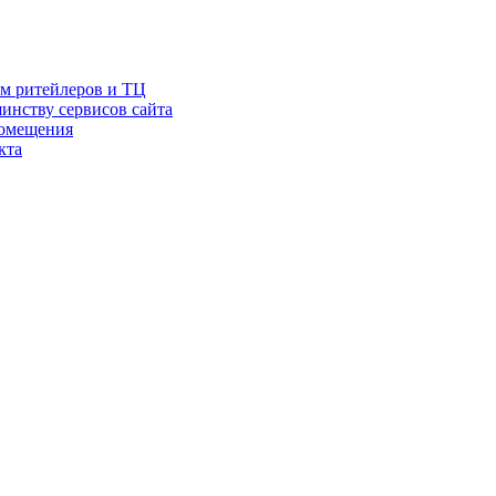
ам ритейлеров и ТЦ
инству сервисов сайта
помещения
кта