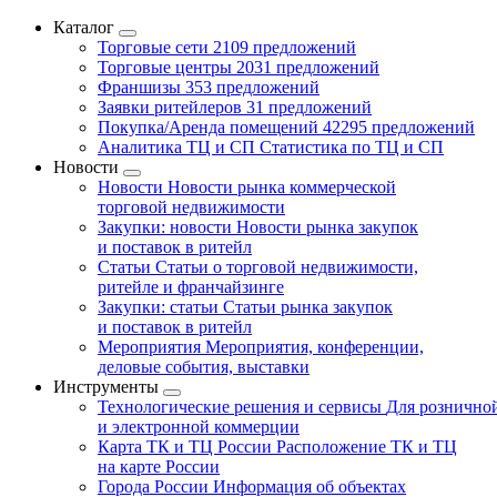
Каталог
Торговые сети
2109 предложений
Торговые центры
2031 предложений
Франшизы
353 предложений
Заявки ритейлеров
31 предложений
Покупка/Аренда помещений
42295 предложений
Аналитика ТЦ и СП
Статистика по ТЦ и СП
Новости
Новости
Новости рынка коммерческой
торговой недвижимости
Закупки: новости
Новости рынка закупок
и поставок в ритейл
Статьи
Статьи о торговой недвижимости,
ритейле и франчайзинге
Закупки: статьи
Статьи рынка закупок
и поставок в ритейл
Мероприятия
Мероприятия, конференции,
деловые события, выставки
Инструменты
Технологические решения и сервисы
Для рознично
и электронной коммерции
Карта ТК и ТЦ России
Расположение ТК и ТЦ
на карте России
Города России
Информация об объектах