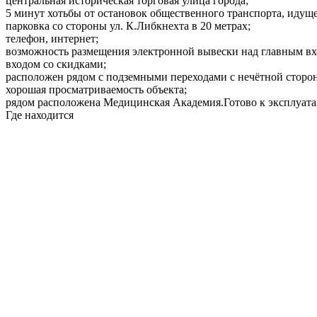
центральная историческая торговая улица города;
5 минут хотьбы от остановок общественного транспорта, идуще
парковка со стороны ул. К.Либкнехта в 20 метрах;
телефон, интернет;
возможность размещения электронной вывески над главным вх
входом со скидками;
расположен рядом с подземными переходами с нечётной сторо
хорошая просматриваемость объекта;
рядом расположена Медицинская Академия.Готово к эксплуатац
Где находится