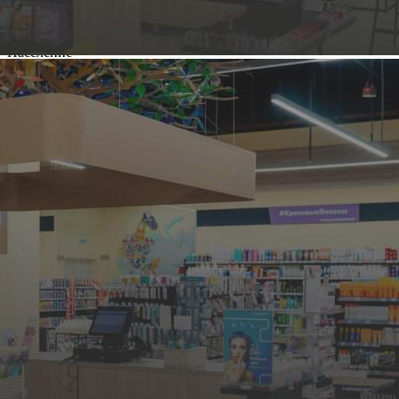
Население
250 000
Роялти
5% от оборота
О франшизе компании
"
Патриот
"
undefined "https: =" "shopandmall.ru =" "catalog =" "assets ="
"e55a81ce =" "images =" "pixel.gif" = "" title = "" rel =
"media38085270753676537" width = "150" height = "100">
«Патриот» - это сеть столовых современных форматов, в
которой соблюдаются традиции национальной кухни.