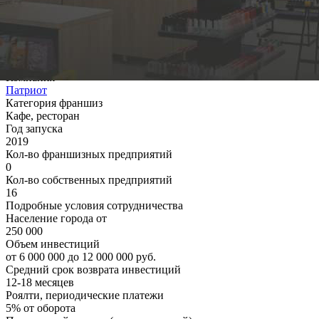
Главное - это знакомые, вкусные и любимые с детства блюда.
На сегодняшний день сеть насчитывает 16 собственных
столовых: 15 в Челябинске и 1 в Екатеринбурге.
Основная информация
Компания
Патриот
Категория франшиз
Кафе, ресторан
Год запуска
2019
Кол-во франшизных предприятий
0
Кол-во собственных предприятий
16
Подробные условия сотрудничества
Население города от
250 000
Объем инвестиций
от 6 000 000 до 12 000 000 руб.
Средний срок возврата инвестиций
12-18 месяцев
Роялти, периодические платежи
5% от оборота