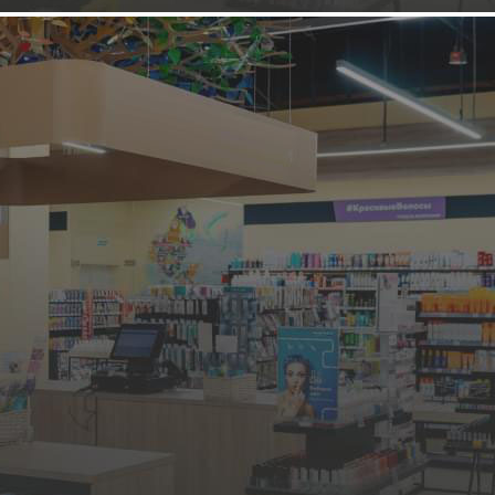
НОВАЯ ФРАНШИЗА
Кафе, ресторан
Патриот
Оставить заявку
1294 (+1)
Навигация
Информация о франшизе
О компании
Основная информация
Подробные условия
Оставьте заявку
Фотогалерея
Условия сотрудничества
Инвестиции
от 6 000 000 до 12 000 000 ₽
Паушальный взнос
500000-1000000