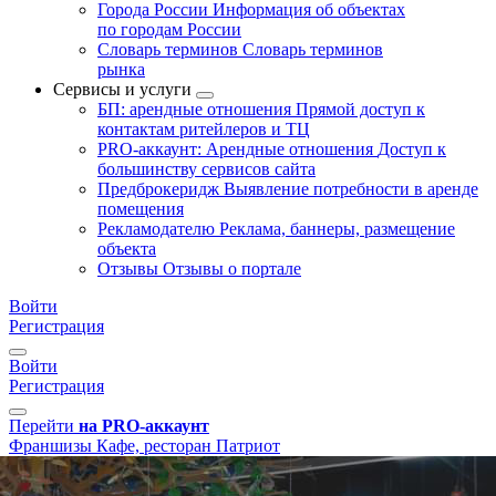
Города России
Информация об объектах
по городам России
Словарь терминов
Словарь терминов
рынка
Сервисы и услуги
БП: арендные отношения
Прямой доступ к
контактам ритейлеров и ТЦ
PRO-аккаунт: Арендные отношения
Доступ к
большинству сервисов сайта
Предброкеридж
Выявление потребности в аренде
помещения
Рекламодателю
Реклама, баннеры, размещение
объекта
Отзывы
Отзывы о портале
Войти
Регистрация
Войти
Регистрация
Перейти
на PRO-аккаунт
Франшизы
Кафе, ресторан
Патриот