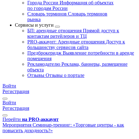
Города России
Информация об объектах
по городам России
Словарь терминов
Словарь терминов
рынка
Сервисы и услуги
БП: арендные отношения
Прямой доступ к
контактам ритейлеров и ТЦ
PRO-аккаунт: Арендные отношения
Доступ к
большинству сервисов сайта
Предброкеридж
Выявление потребности в аренде
помещения
Рекламодателю
Реклама, баннеры, размещение
объекта
Отзывы
Отзывы о портале
Войти
Регистрация
Войти
Регистрация
Перейти
на PRO-аккаунт
Мероприятия
Семинар-тренинг: «Торговые центры - как
повысить доходность?»